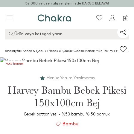
₺2.000 ve üzeri alışverişlerinizde KARGO BEDAVA!
Ürün veya kategori yazın
Anasayfa
>
Bebek & Çocuk
>
Bebek & Çocuk Odası
>
Bebek Pike Takımı
>
Harvey Bam
%57 İndirim
+2.ye %50 İndirim
Henüz Yorum Yazılmamış
Harvey Bambu Bebek Pikesi
150x100cm Bej
Bebek battaniyesi - %50 bambu % 50 pamuk
Bambu