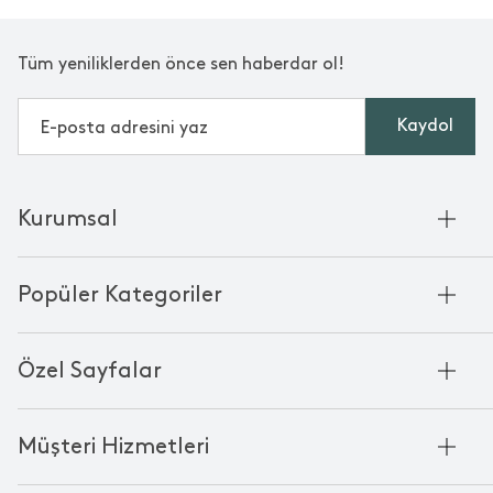
Tüm yeniliklerden önce sen haberdar ol!
Kaydol
Kurumsal
Hakkımızda
Popüler Kategoriler
Kurumsal Satış
Bambu'nun Hikayesi
Havlu
Chakra Manifesto
Özel Sayfalar
Bornoz
Mağazalarımız
Pike
Anneler Günü
KVKK
Mum
Müşteri Hizmetleri
Black Friday
Çerez Politikası
Kokulu Mum
Yılbaşı Ürünleri
Franchise
Bize Ulaşın
Bardak