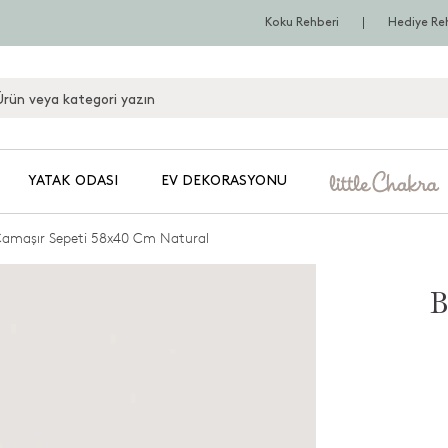
Koku Rehberi
Hediye Re
YATAK ODASI
EV DEKORASYONU
amaşır Sepeti 58x40 Cm Natural
B