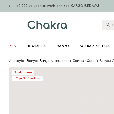
₺2.000 ve üzeri alışverişlerinizde KARGO BEDAVA!
YENİ
KOZMETIK
BANYO
SOFRA & MUTFAK
Anasayfa
>
Banyo
>
Banyo Aksesuarları
>
Çamaşır Sepeti
>
Bambu Ç
%54 İndirim
+2.ye %50 İndirim