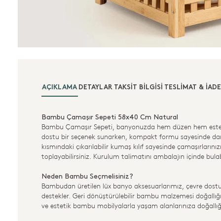
AÇIKLAMA
DETAYLAR
TAKSIT BILGISI
TESLIMAT & İADE
Bambu Çamaşır Sepeti 58x40 Cm Natural
Bambu Çamaşır Sepeti, banyonuzda hem düzen hem esteti
dostu bir seçenek sunarken, kompakt formu sayesinde dar
kısmındaki çıkarılabilir kumaş kılıf sayesinde çamaşırlarınızı
toplayabilirsiniz. Kurulum talimatını ambalajın içinde bulabi
Neden Bambu Seçmelisiniz?
Bambudan üretilen lüx banyo aksesuarlarımız, çevre dostu y
destekler. Geri dönüştürülebilir bambu malzemesi doğallığı 
ve estetik bambu mobilyalarla yaşam alanlarınıza doğallığ