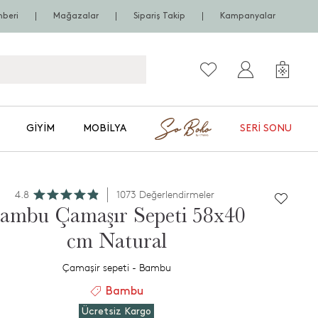
hberi
Mağazalar
Sipariş Takip
Kampanyalar
GIYIM
MOBILYA
SERI SONU
4.8
1073 Değerlendirmeler
ambu Çamaşır Sepeti 58x40
cm Natural
Çamaşir sepeti - Bambu
Bambu
Ücretsiz Kargo