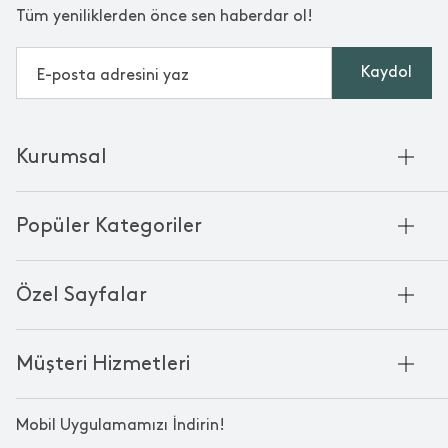
Tüm yeniliklerden önce sen haberdar ol!
Kaydol
Kurumsal
Hakkımızda
Popüler Kategoriler
Kurumsal Satış
Bambu'nun Hikayesi
Havlu
Chakra Manifesto
Özel Sayfalar
Bornoz
Mağazalarımız
Pike
Anneler Günü
KVKK
Mum
Müşteri Hizmetleri
Black Friday
Çerez Politikası
Kokulu Mum
Yılbaşı Ürünleri
Franchise
Bize Ulaşın
Bardak
Sevgililer Günü
Mobil Uygulamamızı İndirin!
Kampanyalar
Oda Kokusu
Babalar Günü