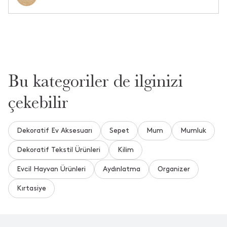
Bu ürün hakkında daha önce hiç soru sorulmamış.
Ürün Hakkında Soru Sor
Bu kategoriler de ilginizi
çekebilir
Dekoratif Ev Aksesuarı
Sepet
Mum
Mumluk
Dekoratif Tekstil Ürünleri
Kilim
Evcil Hayvan Ürünleri
Aydınlatma
Organizer
Kırtasiye