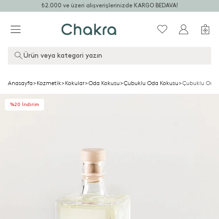
₺2.000 ve üzeri alışverişlerinizde KARGO BEDAVA!
Ürün veya kategori yazın
Anasayfa
>
Kozmetik
>
Kokular
>
Oda Kokusu
>
Çubuklu Oda Kokusu
>
Çubuklu Oda 
%20 İndirim