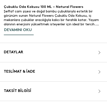
Çubuklu Oda Kokusu 100 ML – Natural Flowers
Şeffaf cam şişesi ve doğal bambu çubuklarıyla estetik bir
görünüm sunan Natural Flowers Çubuklu Oda Kokusu, iç
mekanlara çubuklar aracılığıyla kalıcı bir ferahlık katar. Yaşam
alanının enerjisini yükseltmek isteyenler için ideal bir tercih.
DEVAMINI OKU
Ürün Özellikleri
Çiçeksi.
Genel Tarz:
Rahatlatıcı, Gevşetici ve Romantik.
Karakter:
Mandalina ve Portakal.
Üst Nota:
Portakal Çiçeği ve Manolya.
Orta Nota:
DETAYLAR
Meşe Yosunu.
Alt Nota:
5,4x11 cm. 100 ml.
Ölçü:
320 gr.
Gramaj:
Şeffaf. Cam kap, bambu difüzör çubukları.
Renk ve Tasarım:
TESLIMAT & İADE
6 adet, 24 cm.
Çubuk Özellikleri:
İç mekan.
Kullanım Alanı:
MSDS, IFRA
Sertifika:
Türkiye.
Menşei:
TAKSIT BILGISI
Nasıl Kullanılır?
Şişenin kapağını açıp bambu çubukları içine yerleştirin.
Daha yoğun bir koku için çubukları ara sıra ters çevirin.