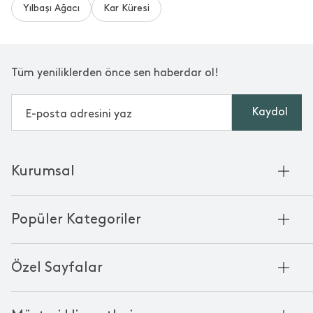
Yılbaşı Ağacı
Kar Küresi
Tüm yeniliklerden önce sen haberdar ol!
Kaydol
Kurumsal
Hakkımızda
Popüler Kategoriler
Kurumsal Satış
Bambu'nun Hikayesi
Havlu
Chakra Manifesto
Özel Sayfalar
Bornoz
Mağazalarımız
Pike
Anneler Günü
KVKK
Mum