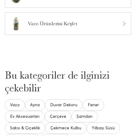
Bu ürün hakkında daha önce hiç soru sorulmamış.
Ürün Hakkında Soru Sor
Vazo Ürünlerini Keşfet
Bu kategoriler de ilginizi
çekebilir
Vazo
Ayna
Duvar Dekoru
Fener
Ev Aksesuarları
Çerçeve
Şamdan
Saksı & Çiçeklik
Çekmece Kulbu
Yılbaşı Süsü