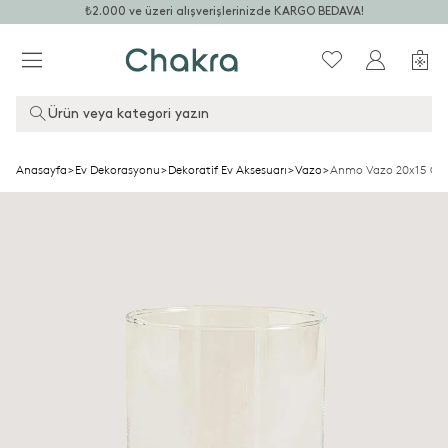
₺2.000 ve üzeri alışverişlerinizde KARGO BEDAVA!
Ürün veya kategori yazın
Anasayfa
>
Ev Dekorasyonu
>
Dekoratif Ev Aksesuarı
>
Vazo
>
Anmo Vazo 20x15 Cm