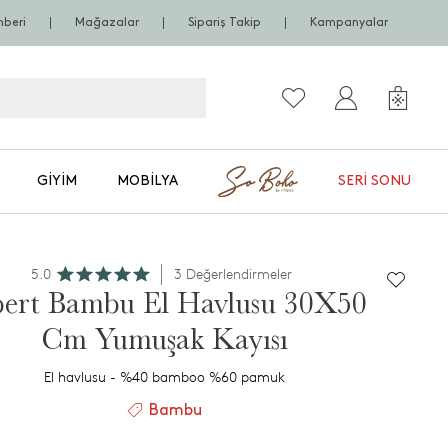
hberi
Mağazalar
Sipariş Takip
Kampanyalar
GIYIM
MOBILYA
SERI SONU
5.0
3 Değerlendirmeler
bert Bambu El Havlusu 30X50
Cm Yumuşak Kayısı
El havlusu - %40 bamboo %60 pamuk
Bambu