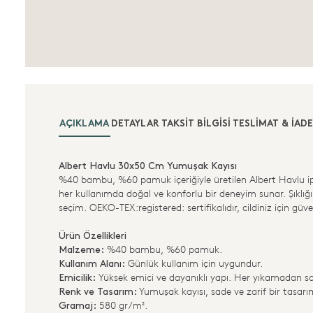
AÇIKLAMA
DETAYLAR
TAKSIT BILGISI
TESLIMAT & İADE
Albert Havlu 30x50 Cm Yumuşak Kayısı
%40 bambu, %60 pamuk içeriğiyle üretilen Albert Havlu ipe
her kullanımda doğal ve konforlu bir deneyim sunar. Şıklığı ve
seçim. OEKO-TEX:registered: sertifikalıdır, cildiniz için güven
Ürün Özellikleri
%40 bambu, %60 pamuk.
Malzeme:
Günlük kullanım için uygundur.
Kullanım Alanı:
Yüksek emici ve dayanıklı yapı. Her yıkamadan so
Emicilik:
Yumuşak kayısı, sade ve zarif bir tasarı
Renk ve Tasarım:
580 gr/m².
Gramaj: