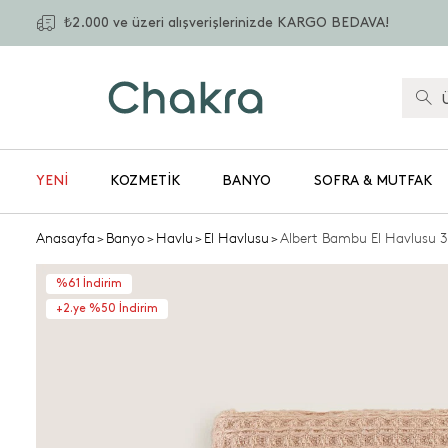
₺2.000 ve üzeri alışverişlerinizde KARGO BEDAVA!
YENİ
KOZMETIK
BANYO
SOFRA & MUTFAK
Anasayfa
>
Banyo
>
Havlu
>
El Havlusu
>
Albert Bambu El Havlusu 
%61 İndirim
+2.ye %50 İndirim