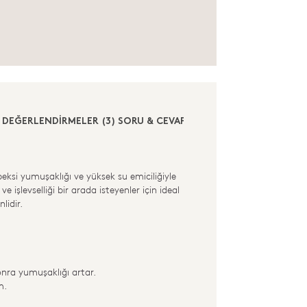
DEĞERLENDİRMELER (3)
SORU & CEVAP (0)
ksi yumuşaklığı ve yüksek su emiciliğiyle
 işlevselliği bir arada isteyenler için ideal
lidir.
nra yumuşaklığı artar.
m.