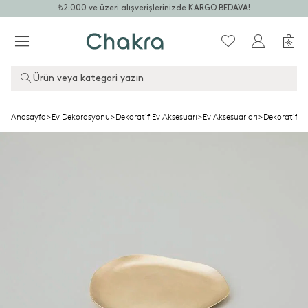
₺2.000 ve üzeri alışverişlerinizde KARGO BEDAVA!
Ürün veya kategori yazın
Anasayfa
>
Ev Dekorasyonu
>
Dekoratif Ev Aksesuarı
>
Ev Aksesuarları
>
Dekoratif T