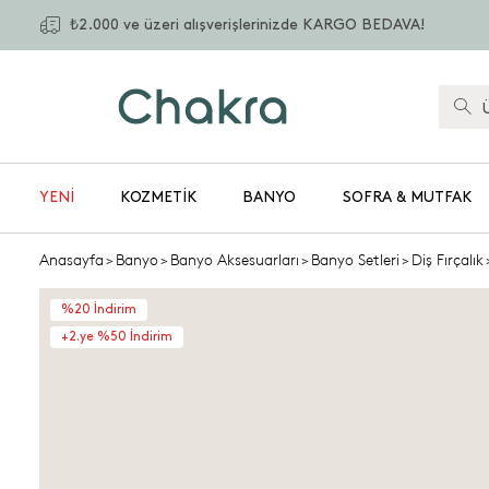
₺2.000 ve üzeri alışverişlerinizde KARGO BEDAVA!
YENİ
KOZMETIK
BANYO
SOFRA & MUTFAK
Anasayfa
>
Banyo
>
Banyo Aksesuarları
>
Banyo Setleri
>
Diş Fırçalık
%20 İndirim
+2.ye %50 İndirim