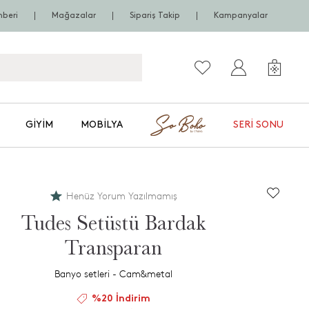
hberi
Mağazalar
Sipariş Takip
Kampanyalar
GIYIM
MOBILYA
SERI SONU
Henüz Yorum Yazılmamış
Tudes Setüstü Bardak
Transparan
Banyo setleri - Cam&metal
%20 İndirim