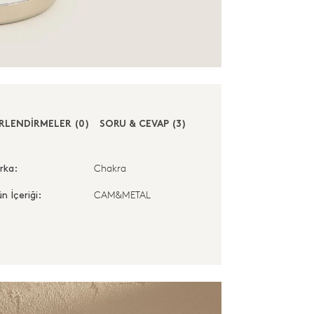
RLENDİRMELER (0)
SORU & CEVAP (3)
Chakra
rka:
CAM&METAL
n İçeriği: