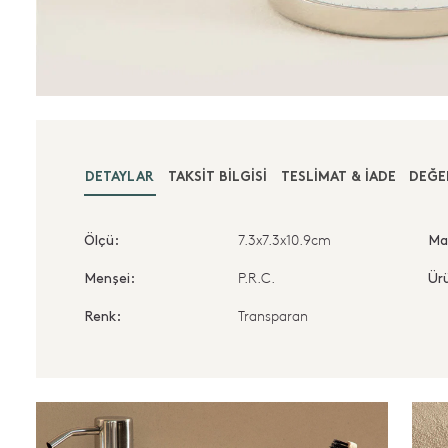
DETAYLAR
TAKSIT BILGISI
TESLIMAT & İADE
DEĞE
7.3x7.3x10.9cm
Ölçü:
Ma
P.R.C.
Menşei:
Ürü
Transparan
Renk: