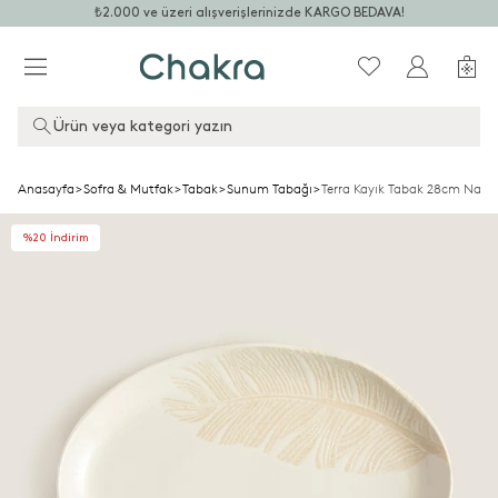
₺2.000 ve üzeri alışverişlerinizde KARGO BEDAVA!
Ürün veya kategori yazın
Anasayfa
>
Sofra & Mutfak
>
Tabak
>
Sunum Tabağı
>
Terra Kayık Tabak 28cm Natur
%20 İndirim