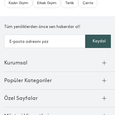
Kadın Giyim
Erkek Giyim
Terlik
Çanta
Tüm yeniliklerden önce sen haberdar ol!
Kaydol
Kurumsal
Hakkımızda
Popüler Kategoriler
Kurumsal Satış
Bambu'nun Hikayesi
Havlu
Chakra Manifesto
Özel Sayfalar
Bornoz
Mağazalarımız
Pike
Anneler Günü
KVKK
Mum