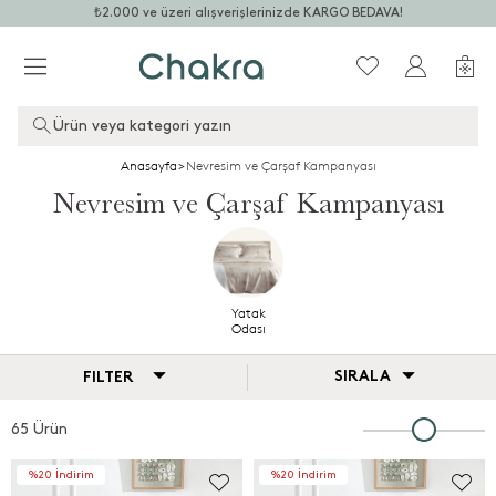
₺2.000 ve üzeri alışverişlerinizde KARGO BEDAVA!
Ürün veya kategori yazın
Anasayfa
>
Nevresim ve Çarşaf Kampanyası
Nevresim ve Çarşaf Kampanyası
Yatak
Odası
SIRALA
FILTER
65 Ürün
%20 İndirim
%20 İndirim