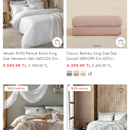
Veludo %100 Pamuk Extra King
Classıc Bambu King Size Düz
Size Nevresim Seti 260X220 Cm
Çarşaf 280X290 Cm KOYU
Beyaz
SOMON
11.999,99 TL
5.499,99 TL
9.599,99 TL
4.399,99 TL
+3
%50 İndirim
%58 İndirim