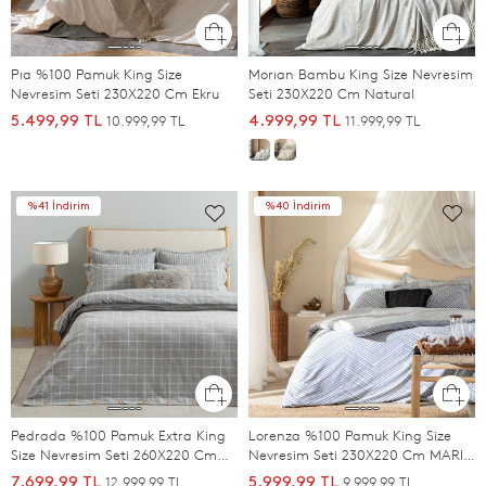
Pıa %100 Pamuk King Size
Morıan Bambu King Size Nevresim
Nevresim Seti 230X220 Cm Ekru
Seti 230X220 Cm Natural
10.999,99 TL
11.999,99 TL
5.499,99 TL
4.999,99 TL
%41 İndirim
%40 İndirim
Pedrada %100 Pamuk Extra King
Lorenza %100 Pamuk King Size
Size Nevresim Seti 260X220 Cm
Nevresim Seti 230X220 Cm MARIN
Grı
MAVI/SOFT MAVI
12.999,99 TL
9.999,99 TL
7.699,99 TL
5.999,99 TL