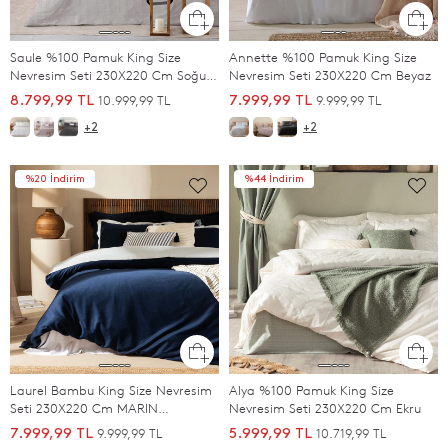
Saule %100 Pamuk King Size
Annette %100 Pamuk King Size
Nevresim Seti 230X220 Cm Soğuk
Nevresim Seti 230X220 Cm Beyaz
Gri
10.999,99 TL
9.999,99 TL
8.799,99 TL
7.999,99 TL
+2
+2
%20 İndirim
%44 İndirim
Laurel Bambu King Size Nevresim
Alya %100 Pamuk King Size
Seti 230X220 Cm MARIN
Nevresim Seti 230X220 Cm Ekru
MAVI/SOFT MAVI
9.999,99 TL
10.719,99 TL
7.999,99 TL
5.999,99 TL