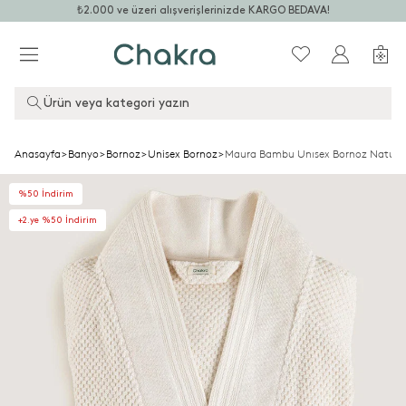
₺2.000 ve üzeri alışverişlerinizde KARGO BEDAVA!
Ürün veya kategori yazın
Anasayfa
>
Banyo
>
Bornoz
>
Unisex Bornoz
>
Maura Bambu Unısex Bornoz Natura
%50 İndirim
+2.ye %50 İndirim