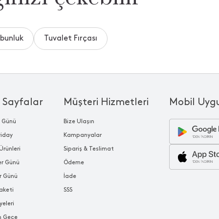
abunluk
Tuvalet Fırçası
 Sayfalar
Müşteri Hizmetleri
Mobil Uyg
r Günü
Bize Ulaşın
riday
Kampanyalar
Ürünleri
Sipariş & Teslimat
ler Günü
Ödeme
r Günü
İade
aketi
SSS
yeleri
n Gece