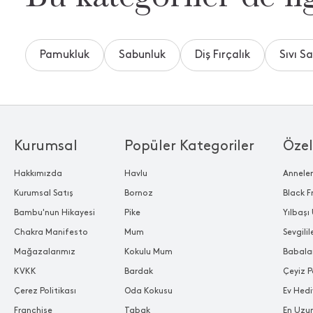
Pamukluk
Sabunluk
Diş Fırçalık
Sıvı S
Kurumsal
Popüler Kategoriler
Özel
Hakkımızda
Havlu
Annele
Kurumsal Satış
Bornoz
Black F
Bambu'nun Hikayesi
Pike
Yılbaşı 
Chakra Manifesto
Mum
Sevgili
Mağazalarımız
Kokulu Mum
Babala
KVKK
Bardak
Çeyiz P
Çerez Politikası
Oda Kokusu
Ev Hedi
Franchise
Tabak
En Uzu