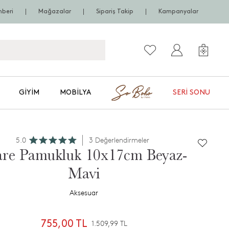
hberi
Mağazalar
Sipariş Takip
Kampanyalar
GIYIM
MOBILYA
SERI SONU
5.0
3 Değerlendirmeler
re Pamukluk 10x17cm Beyaz-
Mavi
Aksesuar
755,00 TL
1.509,99 TL