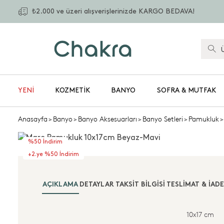
₺2.000 ve üzeri alışverişlerinizde KARGO BEDAVA!
YENİ
KOZMETIK
BANYO
SOFRA & MUTFAK
Anasayfa
>
Banyo
>
Banyo Aksesuarları
>
Banyo Setleri
>
Pamukluk
>
%50 İndirim
+2.ye %50 İndirim
AÇIKLAMA
DETAYLAR
TAKSIT BILGISI
TESLIMAT & İADE
10x17 cm