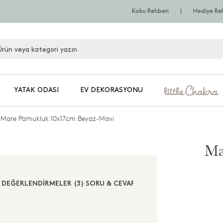
Koku Rehberi
Hediye Re
YATAK ODASI
EV DEKORASYONU
Mare Pamukluk 10x17cm Beyaz-Mavi
Ma
DEĞERLENDİRMELER (3)
SORU & CEVAP (1)