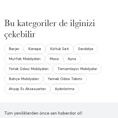
Korunaklı dış mekana uygundur. İlginiz için teşekkür ederiz.
•
04 Haziran 2026
3 gün içinde cevaplandı.
Bu kategoriler de ilginizi
çekebilir
Merhabalar, minderi de dahil mi?
•
16 Kasım 2023
**** ****
Berjer
Kanepe
Koltuk Seti
Sandalye
Merhaba, minderi ile beraber gönderilmektedir. İlginiz için
teşekkür ederiz.
Mutfak Mobilyaları
Masa
Ayna
17 dakika içinde cevaplandı.
Yatak Odası Mobilyaları
Tamamlayıcı Mobilyalar
Bahçe Mobilyaları
Yemek Odası Takımı
Daha Fazla Soru ve Cevap Gör
Ahşap Ev Aksesuarları
Aydınlatma
Aradığınızı Bulamadınız mı?
Bize Yeni Bir Soru Sorun
Tüm yeniliklerden önce sen haberdar ol!