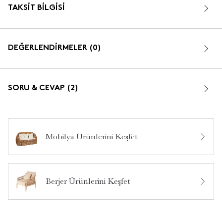
TAKSIT BILGISI
DEĞERLENDİRMELER (0)
SORU & CEVAP (2)
Mobilya Ürünlerini Keşfet
Bu ürün hakkında daha önce hiç yorum yapılmamış.
Merhaba
Dış mekana, güneş yağmur vs uygun mu?
•
31 Mayıs 2026
**** ****
Berjer Ürünlerini Keşfet
Merhaba,