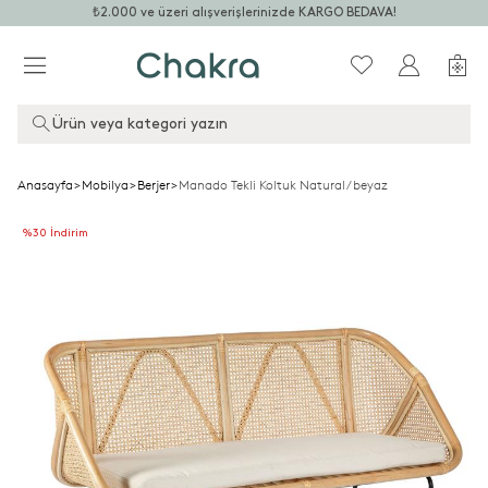
₺2.000 ve üzeri alışverişlerinizde KARGO BEDAVA!
Ürün veya kategori yazın
Anasayfa
>
Mobilya
>
Berjer
>
Manado Tekli Koltuk Natural/beyaz
%30 İndirim