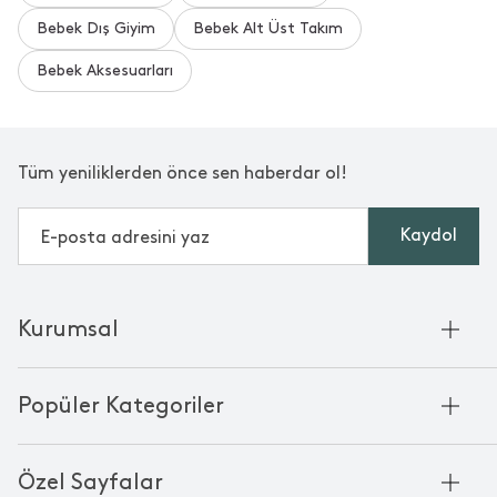
Bebek Dış Giyim
Bebek Alt Üst Takım
Bebek Aksesuarları
Daha Fazla Yorum Gör
Bu yorumlar Trendyol platformundan alınmıştır.
Tüm yeniliklerden önce sen haberdar ol!
Kaydol
Kurumsal
Hakkımızda
Popüler Kategoriler
Kurumsal Satış
Bambu'nun Hikayesi
Havlu
Chakra Manifesto
Özel Sayfalar
Bornoz