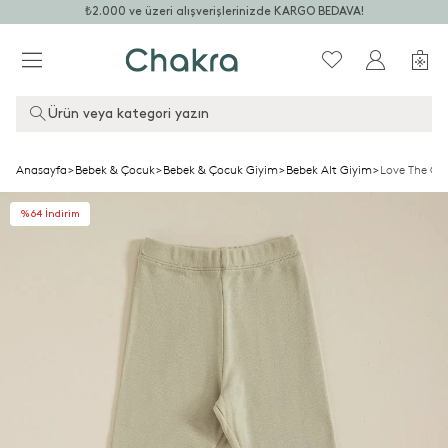
₺2.000 ve üzeri alışverişlerinizde KARGO BEDAVA!
Ürün veya kategori yazın
Anasayfa
>
Bebek & Çocuk
>
Bebek & Çocuk Giyim
>
Bebek Alt Giyim
>
Love The Gre
%64 İndirim