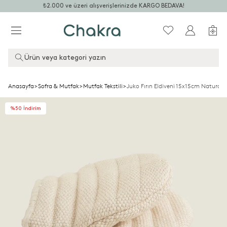
₺2.000 ve üzeri alışverişlerinizde KARGO BEDAVA!
Ürün veya kategori yazın
Anasayfa
>
Sofra & Mutfak
>
Mutfak Tekstili
>
Juko Fırın Eldiveni 15x15cm Natural
%50 İndirim