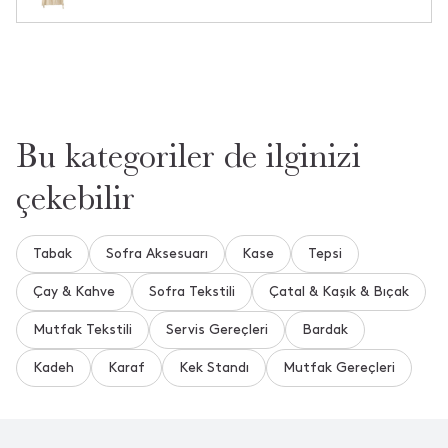
Bu ürün hakkında daha önce hiç soru sorulmamış.
Ürün Hakkında Soru Sor
Bu kategoriler de ilginizi
çekebilir
Tabak
Sofra Aksesuarı
Kase
Tepsi
Çay & Kahve
Sofra Tekstili
Çatal & Kaşık & Bıçak
Mutfak Tekstili
Servis Gereçleri
Bardak
Kadeh
Karaf
Kek Standı
Mutfak Gereçleri