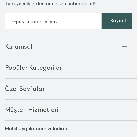
Tüm yeniliklerden önce sen haberdar ol!
Kaydol
Kurumsal
Hakkımızda
Popüler Kategoriler
Kurumsal Satış
Bambu'nun Hikayesi
Havlu
Chakra Manifesto
Özel Sayfalar
Bornoz
Mağazalarımız
Pike
Anneler Günü
KVKK
Mum
Müşteri Hizmetleri
Black Friday
Çerez Politikası
Kokulu Mum
Yılbaşı Ürünleri
Franchise
Bize Ulaşın
Bardak
Sevgililer Günü
Mobil Uygulamamızı İndirin!
Kampanyalar
Oda Kokusu
Babalar Günü