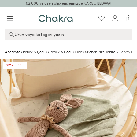
₺2.000 ve üzeri alışverişlerinizde KARGO BEDAVA!
Ürün veya kategori yazın
Anasayfa
>
Bebek & Çocuk
>
Bebek & Çocuk Odası
>
Bebek Pike Takımı
>
Harvey Bam
%76 İndirim