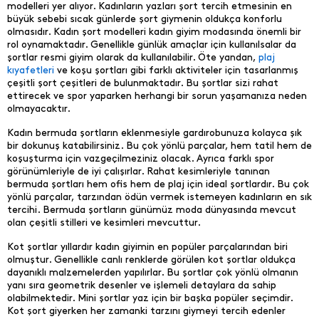
modelleri yer alıyor. Kadınların yazları şort tercih etmesinin en
büyük sebebi sıcak günlerde şort giymenin oldukça konforlu
olmasıdır. Kadın şort modelleri kadın giyim modasında önemli bir
rol oynamaktadır. Genellikle günlük amaçlar için kullanılsalar da
şortlar resmi giyim olarak da kullanılabilir. Öte yandan,
plaj
kıyafetleri
ve koşu şortları gibi farklı aktiviteler için tasarlanmış
çeşitli şort çeşitleri de bulunmaktadır. Bu şortlar sizi rahat
ettirecek ve spor yaparken herhangi bir sorun yaşamanıza neden
olmayacaktır.
Kadın bermuda şortların eklenmesiyle gardırobunuza kolayca şık
bir dokunuş katabilirsiniz. Bu çok yönlü parçalar, hem tatil hem de
koşuşturma için vazgeçilmeziniz olacak. Ayrıca farklı spor
görünümleriyle de iyi çalışırlar. Rahat kesimleriyle tanınan
bermuda şortları hem ofis hem de plaj için ideal şortlardır. Bu çok
yönlü parçalar, tarzından ödün vermek istemeyen kadınların en sık
tercihi. Bermuda şortların günümüz moda dünyasında mevcut
olan çeşitli stilleri ve kesimleri mevcuttur.
Kot şortlar yıllardır kadın giyimin en popüler parçalarından biri
olmuştur. Genellikle canlı renklerde görülen kot şortlar oldukça
dayanıklı malzemelerden yapılırlar. Bu şortlar çok yönlü olmanın
yanı sıra geometrik desenler ve işlemeli detaylara da sahip
olabilmektedir. Mini şortlar yaz için bir başka popüler seçimdir.
Kot şort giyerken her zamanki tarzını giymeyi tercih edenler