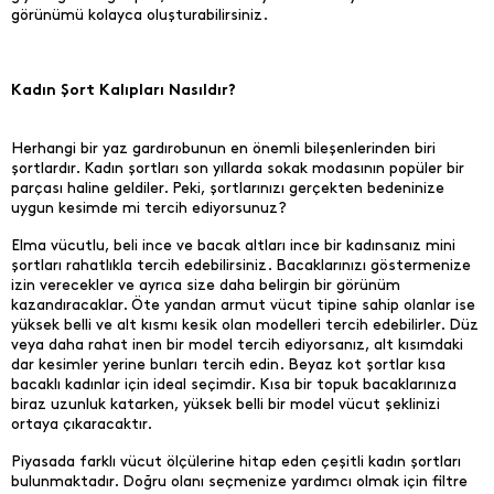
görünümü kolayca oluşturabilirsiniz.
Kadın Şort Kalıpları Nasıldır?
Herhangi bir yaz gardırobunun en önemli bileşenlerinden biri
şortlardır. Kadın şortları son yıllarda sokak modasının popüler bir
parçası haline geldiler. Peki, şortlarınızı gerçekten bedeninize
uygun kesimde mi tercih ediyorsunuz?
Elma vücutlu, beli ince ve bacak altları ince bir kadınsanız mini
şortları rahatlıkla tercih edebilirsiniz. Bacaklarınızı göstermenize
izin verecekler ve ayrıca size daha belirgin bir görünüm
kazandıracaklar. Öte yandan armut vücut tipine sahip olanlar ise
yüksek belli ve alt kısmı kesik olan modelleri tercih edebilirler. Düz
veya daha rahat inen bir model tercih ediyorsanız, alt kısımdaki
dar kesimler yerine bunları tercih edin. Beyaz kot şortlar kısa
bacaklı kadınlar için ideal seçimdir. Kısa bir topuk bacaklarınıza
biraz uzunluk katarken, yüksek belli bir model vücut şeklinizi
ortaya çıkaracaktır.
Piyasada farklı vücut ölçülerine hitap eden çeşitli kadın şortları
bulunmaktadır. Doğru olanı seçmenize yardımcı olmak için filtre