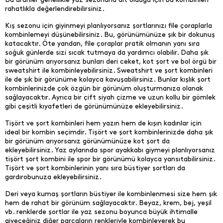
rahatlıkla değerlendirebilirsiniz.
Kış sezonu için giyinmeyi planlıyorsanız şortlarınızı file çoraplarla
kombinlemeyi düşünebilirsiniz. Bu, görünümünüze şık bir dokunuş
katacaktır. Öte yandan, file çoraplar pratik olmanın yanı sıra
soğuk günlerde sizi sıcak tutmaya da yardımcı olabilir. Daha şık
bir görünüm arıyorsanız bunları deri ceket, kot şort ve bol örgü bir
sweatshirt ile kombinleyebilirsiniz. Sweatshirt ve şort kombinleri
ile de şık bir görünüme kolayca kavuşabilirsiniz. Bunlar kışlık şort
kombinlerinizde çok özgün bir görünüm oluşturmanıza olanak
sağlayacaktır. Ayrıca bir çift siyah çizme ve uzun kollu bir gömlek
gibi çeşitli kıyafetleri de görünümünüze ekleyebilirsiniz.
Tişört ve şort kombinleri hem yazın hem de kışın kadınlar için
ideal bir kombin seçimdir. Tişört ve şort kombinlerinizde daha şık
bir görünüm arıyorsanız görünümünüze kot şort da
ekleyebilirsiniz. Yaz aylarında spor ayakkabı giymeyi planlıyorsanız
tişört şort kombini ile spor bir görünümü kolayca yansıtabilirsiniz.
Tişört ve şort kombinlerinin yanı sıra büstiyer şortları da
gardırobunuza ekleyebilirsiniz.
Deri veya kumaş şortların büstiyer ile kombinlenmesi size hem şık
hem de rahat bir görünüm sağlayacaktır. Beyaz, krem, bej, yeşil
vb. renklerde şortlar ile yaz sezonu boyunca büyük ihtimalle
giyeceğiniz diğer parçaların renkleriyle kombinleyerek bu