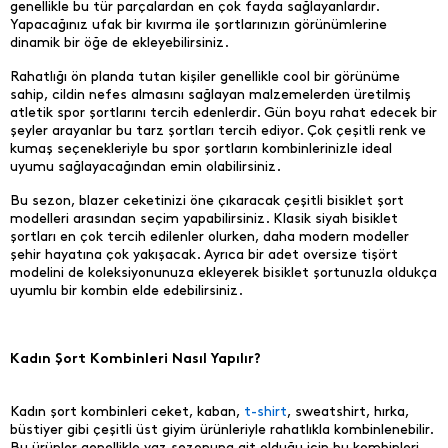
genellikle bu tür parçalardan en çok fayda sağlayanlardır.
Yapacağınız ufak bir kıvırma ile şortlarınızın görünümlerine
dinamik bir öğe de ekleyebilirsiniz.
Rahatlığı ön planda tutan kişiler genellikle cool bir görünüme
sahip, cildin nefes almasını sağlayan malzemelerden üretilmiş
atletik spor şortlarını tercih edenlerdir. Gün boyu rahat edecek bir
şeyler arayanlar bu tarz şortları tercih ediyor. Çok çeşitli renk ve
kumaş seçenekleriyle bu spor şortların kombinlerinizle ideal
uyumu sağlayacağından emin olabilirsiniz.
Bu sezon, blazer ceketinizi öne çıkaracak çeşitli bisiklet şort
modelleri arasından seçim yapabilirsiniz. Klasik siyah bisiklet
şortları en çok tercih edilenler olurken, daha modern modeller
şehir hayatına çok yakışacak. Ayrıca bir adet oversize tişört
modelini de koleksiyonunuza ekleyerek bisiklet şortunuzla oldukça
uyumlu bir kombin elde edebilirsiniz.
Kadın Şort Kombinleri Nasıl Yapılır?
Kadın şort kombinleri ceket, kaban,
t-shirt
, sweatshirt, hırka,
büstiyer gibi çeşitli üst giyim ürünleriyle rahatlıkla kombinlenebilir.
Bu ürünler genellikle yaz sezonuna ait olduğu için bu kombinleri