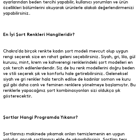
ayarlarından beden tercihi yapabilir, kullanıcı yorumları ve ürün
özellikleri bölümlerini okuyarak ürünlerle alakalı değerlendirmenizi
yapabilirsiniz.
En İyi Şort Renkleri Hangileridir?
Chakra'da birçok renkte kadın şort modeli mevcut olup uygun
rengi seçerek size en rahat geleni seçebilirsiniz. Siyah, gri, lila, gül
kurusu, mint, krem ve kahverengi renklerindeki şort modelleri en
çok tercih edilenlerdendir. Siz de bu renk modellerini doğru beden
ve stili seçerek şık ve konforlu hale getirebilirsiniz. Geleneksel
siyah ve gri renkler hala tercih edilse de kadınlar somon ve kuru
gül gibi daha canlı ve feminen renklere yönelmeye başlamıştır. Bu
renklerle yapacağınız şort kombinasyonları sizi oldukça şık
gösterecektir.
Şortlar Hangi Programda Yıkanır?
Şortlarınızı makinede yıkamak onları temizlemenin en uygun
yoludur, ancak şortlarınızı elde de yıkayabilirsiniz. Şortları ters