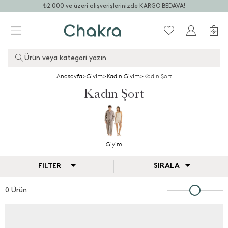
₺2.000 ve üzeri alışverişlerinizde KARGO BEDAVA!
Ürün veya kategori yazın
Anasayfa
>
Giyim
>
Kadın Giyim
>
Kadın Şort
Kadın Şort
Giyim
SIRALA
FILTER
0 Ürün