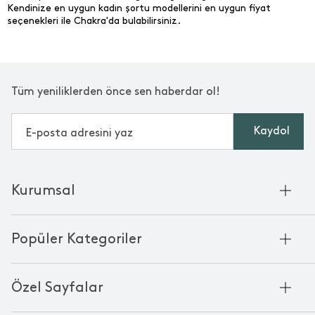
Kendinize en uygun kadın şortu modellerini en uygun fiyat
seçenekleri ile Chakra'da bulabilirsiniz.
Tüm yeniliklerden önce sen haberdar ol!
Kaydol
Kurumsal
Hakkımızda
Popüler Kategoriler
Kurumsal Satış
Bambu'nun Hikayesi
Havlu
Chakra Manifesto
Özel Sayfalar
Bornoz
Mağazalarımız
Pike