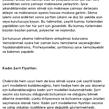
çevirdikten sonra çamaşır makinesine yerleştirin. İyice
yıkandıklarından emin olmak için makineye çamaşır deterjanı
ekleyin ve makinenizin ayarını hassas moduna getirin. Sıkma
işlemi sona erdikten sonra şortları çıkarın ve düz bir şekilde asın
veya kurutucuya koyun. Bu talimatlar, çeşitli kumaş türlerinden
yapıldıkları için her tür şort için güvenlidir. Bu kumaş türlerinden
bazıları bazıları pamuk, polyester ve naylondur.
Şortunuzun yıkama talimatlarını anlaşılmaz bulursanız
temizlenmek üzere her zaman kuru temizleme seçeneğinden
faydalanabilirsiniz. Profesyoneller, şortlarınızı iyice temizleyebilir
ve bakımını yapabilir.
Kadın Şort Fiyatları
Chakra'da hem uzun hem de kısa olmak üzere çok çeşitli kadın
şort modellerini bulabileceğiniz, hem hediye hem de yaz alışverişi
için kullanabileceğiniz kadın şort modelleri bulunmaktadır. Şort
seçimi söz konusu olduğunda bütçenizin ne olduğunu bilmek
elbette önemlidir, çünkü ihtiyacınıza ve bütçenize uygun ürünleri
seçmenize olanak tanır. Kadın şort modellerinin fiyatları sezona
ve sahip oldukları özelliklere göre değişiklik göstermektedir.