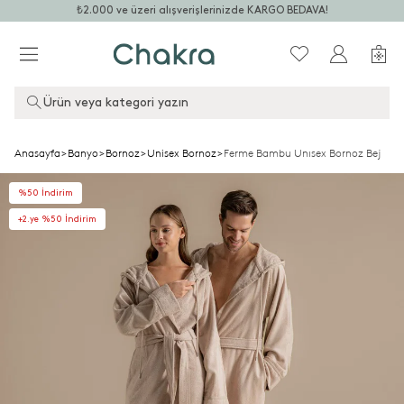
₺2.000 ve üzeri alışverişlerinizde KARGO BEDAVA!
Ürün veya kategori yazın
Anasayfa
>
Banyo
>
Bornoz
>
Unisex Bornoz
>
Ferme Bambu Unısex Bornoz Bej
%50 İndirim
+2.ye %50 İndirim