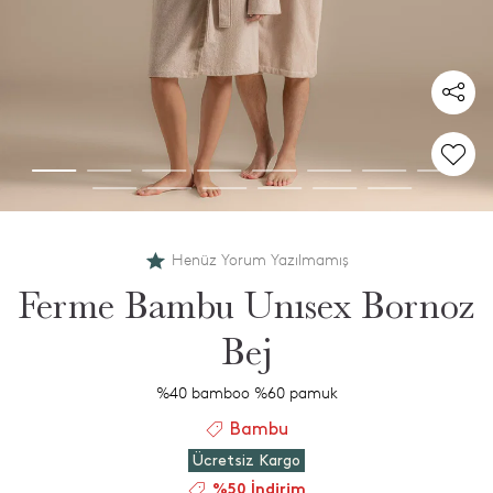
Henüz Yorum Yazılmamış
Ferme Bambu Unısex Bornoz
Bej
%40 bamboo %60 pamuk
Bambu
Ücretsiz Kargo
%50 İndirim