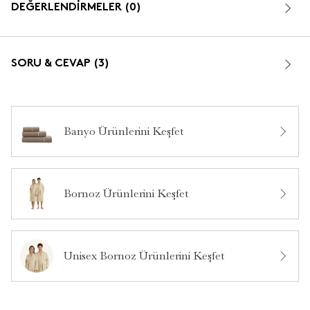
DEĞERLENDİRMELER (0)
SORU & CEVAP (3)
Banyo Ürünlerini Keşfet
Bu ürün hakkında daha önce hiç yorum yapılmamış.
Merhaba ürün çifti mi 4 bin
•
30 Haziran 2026
**** ****
Bornoz Ürünlerini Keşfet
Merhaba, tek adet gönderimi sağlanmaktadır. Bizi tercih
ettiğiniz için teşekkür ederiz.
14 dakika içinde cevaplandı.
Unisex Bornoz Ürünlerini Keşfet
2 bornoz mu tek bornoz mu
•
01 Mayıs 2026
**** ****