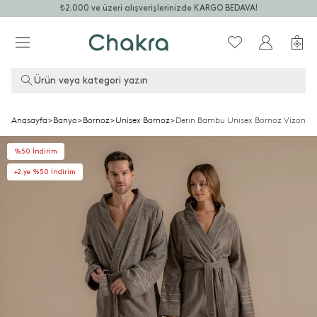
₺2.000 ve üzeri alışverişlerinizde KARGO BEDAVA!
Ürün veya kategori yazın
Anasayfa
>
Banyo
>
Bornoz
>
Unisex Bornoz
>
Derın Bambu Unısex Bornoz Vizon/k
%50 İndirim
+2.ye %50 İndirim