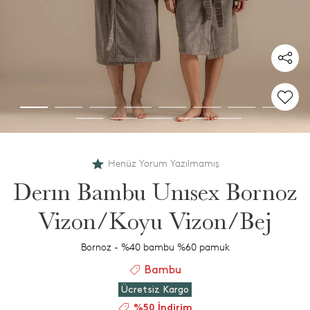
Henüz Yorum Yazılmamış
Derın Bambu Unısex Bornoz
Vizon/Koyu Vizon/Bej
Bornoz - %40 bambu %60 pamuk
Bambu
Ücretsiz Kargo
%50 İndirim