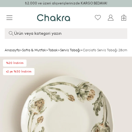
₺2.000 ve üzeri alışverişlerinizde KARGO BEDAVA!
Ürün veya kategori yazın
Anasayfa
>
Sofra & Mutfak
>
Tabak
>
Servis Tabağı
>
Carciafo Servis Tabağı 28cm Yeş
%20 İndirim
+2.ye %50 İndirim