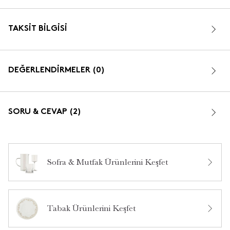
TAKSIT BILGISI
DEĞERLENDİRMELER (0)
SORU & CEVAP (2)
Sofra & Mutfak Ürünlerini Keşfet
Bu ürün hakkında daha önce hiç yorum yapılmamış.
makinede yıkanamaz mı ?
•
27 Temmuz 2026
Yaren
Tabak Ürünlerini Keşfet
Merhaba, ürün elde yıkama için uygundur. Bizi tercih
ettiğiniz için teşekkür ederiz.