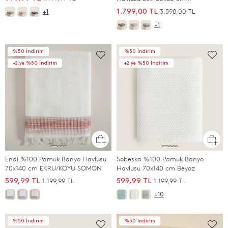
Antrasit/Mürdüm/Ekru/Beyaz
3.598,00 TL
1.799,00 TL
+1
+1
%50 İndirim
%50 İndirim
+2.ye %50 İndirim
+2.ye %50 İndirim
Endi %100 Pamuk Banyo Havlusu
Sobeska %100 Pamuk Banyo
70x140 cm EKRU/KOYU SOMON
Havlusu 70x140 cm Beyaz
1.199,99 TL
1.199,99 TL
599,99 TL
599,99 TL
+10
%50 İndirim
%50 İndirim