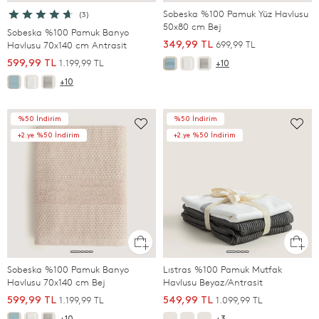
Sobeska %100 Pamuk Yüz Havlusu
(3)
50x80 cm Bej
Sobeska %100 Pamuk Banyo
699,99 TL
Havlusu 70x140 cm Antrasit
349,99 TL
1.199,99 TL
599,99 TL
+10
+10
%50 İndirim
%50 İndirim
+2.ye %50 İndirim
+2.ye %50 İndirim
Sobeska %100 Pamuk Banyo
Lıstras %100 Pamuk Mutfak
Havlusu 70x140 cm Bej
Havlusu Beyaz/Antrasit
1.199,99 TL
1.099,99 TL
599,99 TL
549,99 TL