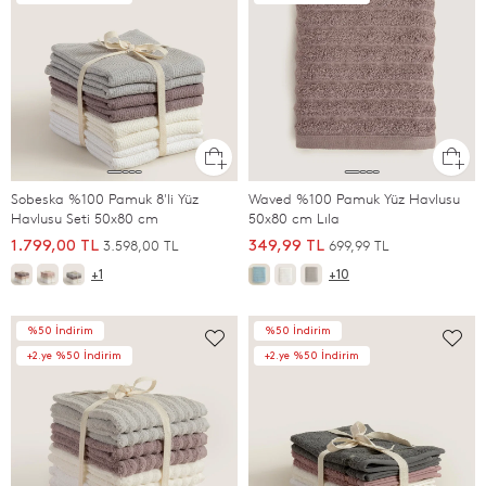
Sobeska %100 Pamuk 8'li Yüz
Waved %100 Pamuk Yüz Havlusu
Havlusu Seti 50x80 cm
50x80 cm Lıla
3.598,00 TL
699,99 TL
1.799,00 TL
349,99 TL
+1
+10
%50 İndirim
%50 İndirim
+2.ye %50 İndirim
+2.ye %50 İndirim