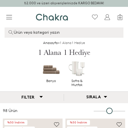
₺2.000 ve üzeri alışverişlerinizde KARGO BEDAVA!
Ürün veya kategori yazın
Anasayfa
>
1 Alana 1 Hediye
1 Alana 1 Hediye
Banyo
Sofra &
Mutfak
SIRALA
FILTER
98 Ürün
%50 İndirim
%50 İndirim