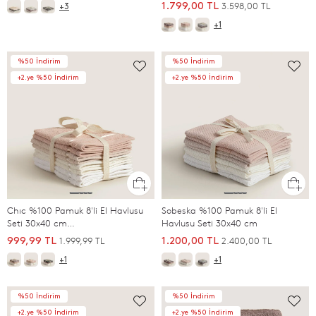
SOMON/BEJ/EKRU/BEYAZ
3.598,00 TL
1.799,00 TL
+3
+1
%50 İndirim
%50 İndirim
+2.ye %50 İndirim
+2.ye %50 İndirim
Chıc %100 Pamuk 8'li El Havlusu
Sobeska %100 Pamuk 8'li El
Seti 30x40 cm
Havlusu Seti 30x40 cm
SOMON/BEJ/EKRU/BEYAZ
1.999,99 TL
2.400,00 TL
999,99 TL
1.200,00 TL
+1
+1
%50 İndirim
%50 İndirim
+2.ye %50 İndirim
+2.ye %50 İndirim