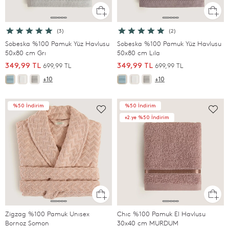
(3)
(2)
Sobeska %100 Pamuk Yüz Havlusu
Sobeska %100 Pamuk Yüz Havlusu
50x80 cm Grı
50x80 cm Lıla
699,99 TL
699,99 TL
349,99 TL
349,99 TL
+10
+10
%50 İndirim
%50 İndirim
+2.ye %50 İndirim
Zigzag %100 Pamuk Unısex
Chıc %100 Pamuk El Havlusu
Bornoz Somon
30x40 cm MURDUM