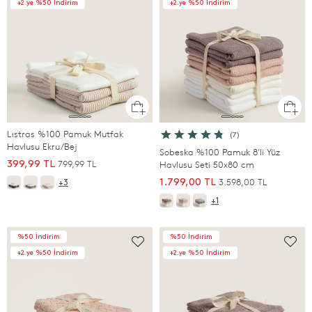
+2.ye %50 İndirim
+2.ye %50 İndirim
Lıstras %100 Pamuk Mutfak
(7)
Havlusu Ekru/Bej
Sobeska %100 Pamuk 8'li Yüz
799,99 TL
399,99 TL
Havlusu Seti 50x80 cm
3.598,00 TL
1.799,00 TL
+3
+1
%50 İndirim
%50 İndirim
+2.ye %50 İndirim
+2.ye %50 İndirim