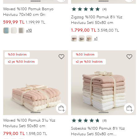
Waved %100 Pamuk Banyo
(4)
Havlusu 70x140 cm Grı
Zıgzag %100 Pamuk 8'li Yüz
1.199,99 TL
599,99 TL
Havlusu Seti 50x80 cm
3.598,00 TL
1.799,00 TL
+10
+1
%50 İndirim
%50 İndirim
+2.ye %50 İndirim
+2.ye %50 İndirim
Waved %100 Pamuk 3'lu Yüz
(8)
Havlusu Seti 50x80 cm
Sobeska %100 Pamuk 8'li Yüz
1.598,00 TL
799,00 TL
Havlusu Seti 50x80 cm