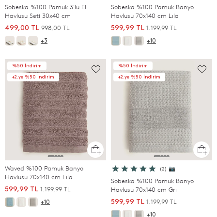
Sobeska %100 Pamuk 3'lu El
Sobeska %100 Pamuk Banyo
Havlusu Seti 30x40 cm
Havlusu 70x140 cm Lıla
998,00 TL
1.199,99 TL
499,00 TL
599,99 TL
+3
+10
%50 İndirim
%50 İndirim
+2.ye %50 İndirim
+2.ye %50 İndirim
Waved %100 Pamuk Banyo
(2) 📷
Havlusu 70x140 cm Lıla
Sobeska %100 Pamuk Banyo
1.199,99 TL
599,99 TL
Havlusu 70x140 cm Grı
1.199,99 TL
599,99 TL
+10
+10