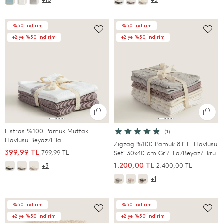
+10
+3
%50 İndirim
%50 İndirim
+2.ye %50 İndirim
+2.ye %50 İndirim
Lıstras %100 Pamuk Mutfak
(1)
Havlusu Beyaz/Lila
Zıgzag %100 Pamuk 8'li El Havlusu
799,99 TL
399,99 TL
Seti 30x40 cm Gri/Lila/Beyaz/Ekru
2.400,00 TL
1.200,00 TL
+3
+1
%50 İndirim
%50 İndirim
+2.ye %50 İndirim
+2.ye %50 İndirim