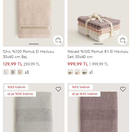
Chıc %100 Pamuk El Havlusu
Waved %100 Pamuk 8'li El Havlusu
30x40 cm Bej
Seti 30x40 cm
259,99 TL
1.999,99 TL
129,99 TL
999,99 TL
+5
+1
%50 İndirim
%50 İndirim
+2.ye %50 İndirim
+2.ye %50 İndirim