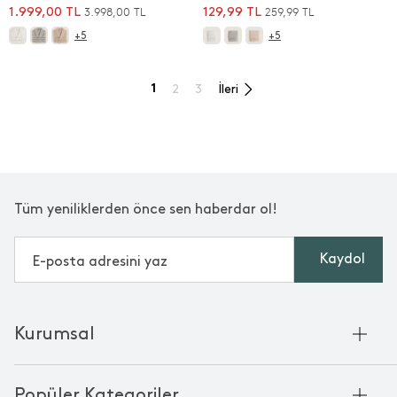
3.998,00 TL
259,99 TL
1.999,00 TL
129,99 TL
+5
+5
1
2
3
İleri
Tüm yeniliklerden önce sen haberdar ol!
Kaydol
Kurumsal
Hakkımızda
Popüler Kategoriler
Kurumsal Satış