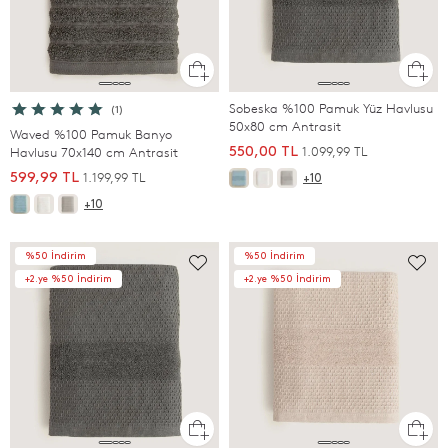
Sobeska %100 Pamuk Yüz Havlusu
(1)
50x80 cm Antrasit
Waved %100 Pamuk Banyo
1.099,99 TL
Havlusu 70x140 cm Antrasit
550,00 TL
1.199,99 TL
599,99 TL
+10
+10
%50 İndirim
%50 İndirim
+2.ye %50 İndirim
+2.ye %50 İndirim