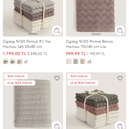
Zıgzag %100 Pamuk 8'li Yüz
Zigzag %100 Pamuk Banyo
Havlusu Seti 50x80 cm
Havlusu 70x140 cm Lila
3.598,00 TL
1.199,99 TL
1.799,00 TL
599,99 TL
+1
+5
%50 İndirim
%50 İndirim
+2.ye %50 İndirim
+2.ye %50 İndirim