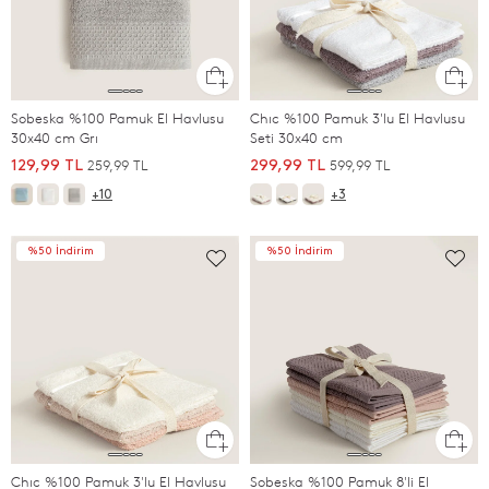
Sobeska %100 Pamuk El Havlusu
Chıc %100 Pamuk 3'lu El Havlusu
30x40 cm Grı
Seti 30x40 cm
259,99 TL
599,99 TL
129,99 TL
299,99 TL
+10
+3
%50 İndirim
%50 İndirim
Chıc %100 Pamuk 3'lu El Havlusu
Sobeska %100 Pamuk 8'li El