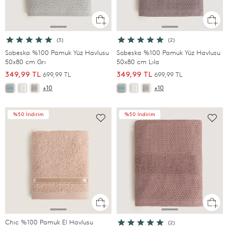
(3)
(2)
Sobeska %100 Pamuk Yüz Havlusu
Sobeska %100 Pamuk Yüz Havlusu
50x80 cm Grı
50x80 cm Lıla
699,99 TL
699,99 TL
349,99 TL
349,99 TL
+10
+10
%50 İndirim
%50 İndirim
Chıc %100 Pamuk El Havlusu
(2)