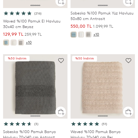
Sobeska %100 Pamuk Yüz Havlusu
(216)
50x80 cm Antrasit
Waved %100 Pamuk El Havlusu
1.099,99 TL
30x40 cm Beyaz
550,00 TL
259,99 TL
129,99 TL
+10
+10
%50 İndirim
%50 İndirim
(3)
(51)
Sobeska %100 Pamuk Banyo
Waved %100 Pamuk Banyo
Havlusu 70x140 cm Antrasit
Havlusu 70x140 cm Bej