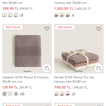
Seti 30x40 cm
Havlusu Seti 30x40 cm
Lila/Somon/Ekru/Beyaz
599,99 TL
2.400,00 TL
299,99 TL
1.200,00 TL
+3
+1
%50 İndirim
%50 İndirim
Sobeska %100 Pamuk El Havlusu
Waved %100 Pamuk 3'lu Yüz
30x40 cm Lıla
Havlusu Seti 50x80 cm
259,99 TL
1.598,00 TL
129,99 TL
799,00 TL
+10
+3