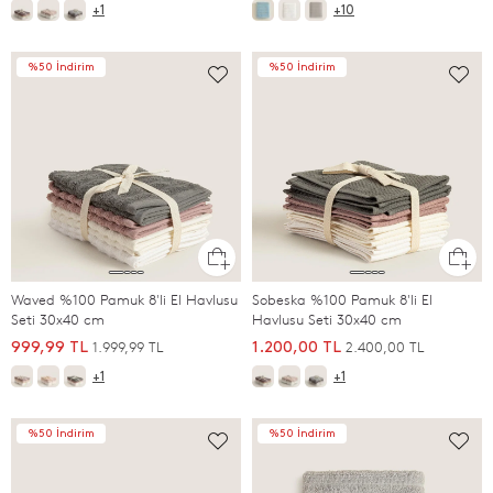
+1
+10
%50 İndirim
%50 İndirim
Waved %100 Pamuk 8'li El Havlusu
Sobeska %100 Pamuk 8'li El
Seti 30x40 cm
Havlusu Seti 30x40 cm
1.999,99 TL
2.400,00 TL
999,99 TL
1.200,00 TL
+1
+1
%50 İndirim
%50 İndirim