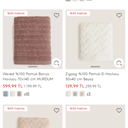
%50 İndirim
%50 İndirim
Waved %100 Pamuk Banyo
Zigzag %100 Pamuk El Havlusu
Havlusu 70x140 cm MURDUM
30x40 cm Beyaz
1.199,99 TL
259,99 TL
599,99 TL
129,99 TL
+10
+5
%50 İndirim
%50 İndirim