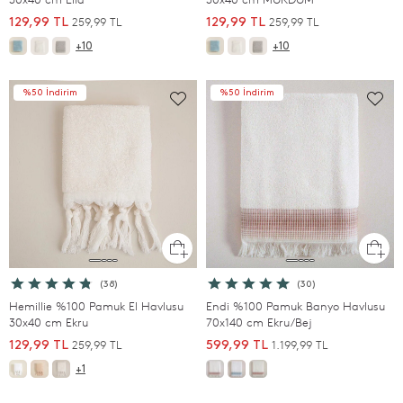
259,99 TL
259,99 TL
129,99 TL
129,99 TL
+10
+10
%50 İndirim
%50 İndirim
(38)
(30)
Hemillie %100 Pamuk El Havlusu
Endi %100 Pamuk Banyo Havlusu
30x40 cm Ekru
70x140 cm Ekru/Bej
259,99 TL
1.199,99 TL
129,99 TL
599,99 TL
+1