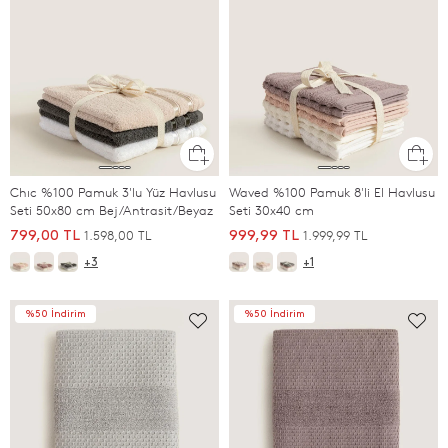
Chıc %100 Pamuk 3'lu Yüz Havlusu
Waved %100 Pamuk 8'li El Havlusu
Seti 50x80 cm Bej/Antrasit/Beyaz
Seti 30x40 cm
1.598,00 TL
1.999,99 TL
799,00 TL
999,99 TL
+3
+1
%50 İndirim
%50 İndirim