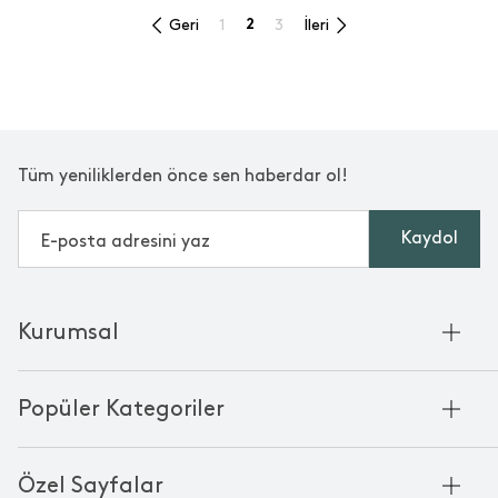
Geri
1
2
3
İleri
Tüm yeniliklerden önce sen haberdar ol!
Kaydol
Kurumsal
Hakkımızda
Popüler Kategoriler
Kurumsal Satış
Bambu'nun Hikayesi
Havlu
Chakra Manifesto
Özel Sayfalar
Bornoz