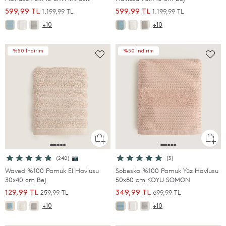
1.199,99 TL
1.199,99 TL
599,99 TL
599,99 TL
+10
+10
%50 İndirim
%50 İndirim
(240) 📷
(3)
Waved %100 Pamuk El Havlusu
Sobeska %100 Pamuk Yüz Havlusu
30x40 cm Bej
50x80 cm KOYU SOMON
259,99 TL
699,99 TL
129,99 TL
349,99 TL
+10
+10