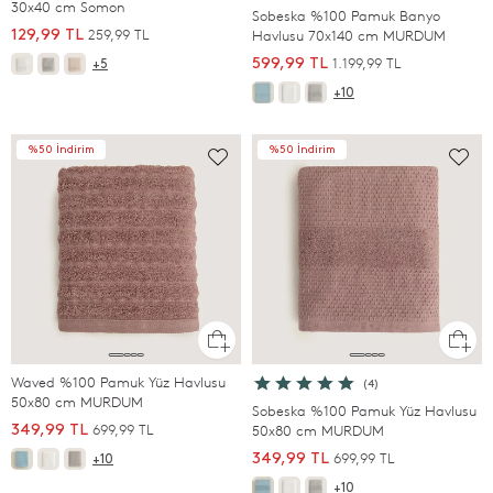
30x40 cm Somon
Sobeska %100 Pamuk Banyo
259,99 TL
129,99 TL
Havlusu 70x140 cm MURDUM
1.199,99 TL
599,99 TL
+5
+10
%50 İndirim
%50 İndirim
Waved %100 Pamuk Yüz Havlusu
(4)
50x80 cm MURDUM
Sobeska %100 Pamuk Yüz Havlusu
699,99 TL
349,99 TL
50x80 cm MURDUM
699,99 TL
349,99 TL
+10
+10