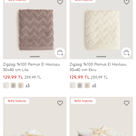
%50 İndirim
%50 İndirim
Zigzag %100 Pamuk El Havlusu
Zigzag %100 Pamuk El Havlusu
30x40 cm Lila
30x40 cm Ekru
259,99 TL
259,99 TL
129,99 TL
129,99 TL
+5
+5
%50 İndirim
%50 İndirim