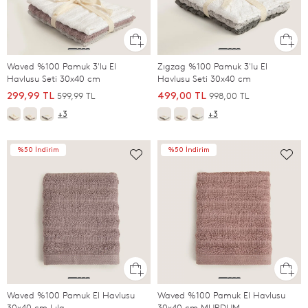
Waved %100 Pamuk 3'lu El
Zıgzag %100 Pamuk 3'lu El
Havlusu Seti 30x40 cm
Havlusu Seti 30x40 cm
599,99 TL
998,00 TL
299,99 TL
499,00 TL
+3
+3
%50 İndirim
%50 İndirim
Waved %100 Pamuk El Havlusu
Waved %100 Pamuk El Havlusu
30x40 cm Lıla
30x40 cm MURDUM