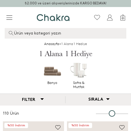
₺2.000 ve üzeri alışverişlerinizde KARGO BEDAVA!
Ürün veya kategori yazın
Anasayfa
>
1 Alana 1 Hediye
1 Alana 1 Hediye
Banyo
Sofra &
Mutfak
SIRALA
FILTER
110 Ürün
%50 İndirim
%50 İndirim