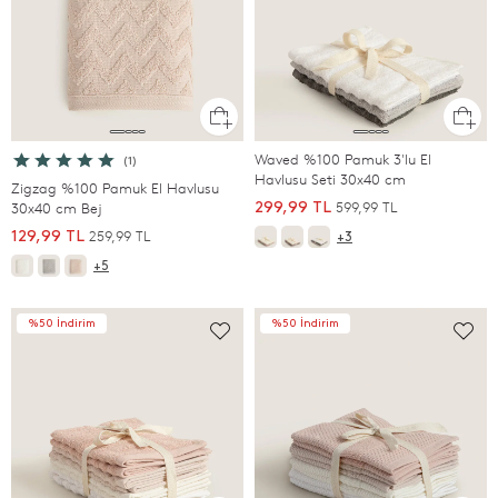
Waved %100 Pamuk 3'lu El
(1)
Havlusu Seti 30x40 cm
Zigzag %100 Pamuk El Havlusu
599,99 TL
30x40 cm Bej
299,99 TL
259,99 TL
129,99 TL
+3
+5
%50 İndirim
%50 İndirim