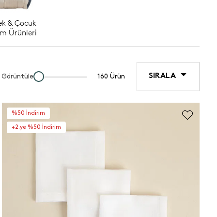
ek & Çocuk
m Ürünleri
SIRALA
Görüntüle
160 Ürün
%50 İndirim
+2.ye %50 İndirim