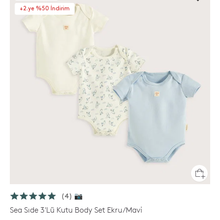
+2.ye %50 İndirim
(4) 📷
Sea Sıde 3'Lü Kutu Body Set Ekru/Mavi