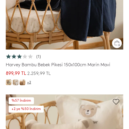
(1)
Harvey Bambu Bebek Pikesi 150x100cm Marin Mavi
2.259,99 TL
899,99 TL
+2
%57 İndirim
+2.ye %50 İndirim