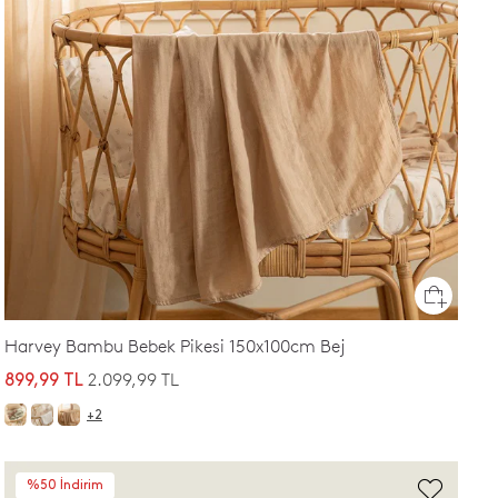
Harvey Bambu Bebek Pikesi 150x100cm Bej
2.099,99 TL
899,99 TL
+2
%50 İndirim