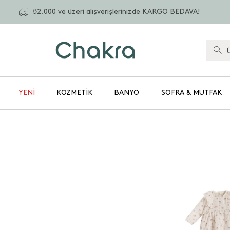
₺2.000 ve üzeri alışverişlerinizde KARGO BEDAVA!
YENİ
KOZMETIK
BANYO
SOFRA & MUTFAK