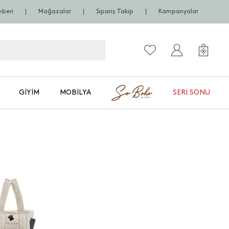
hberi
Mağazalar
Sipariş Takip
Kampanyalar
GIYIM
MOBILYA
SERI SONU