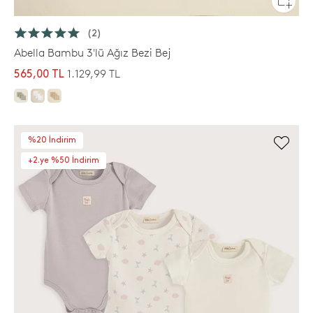
(2)
Abella Bambu 3'lü Ağız Bezi Bej
1.129,99 TL
565,00 TL
%20 İndirim
+2.ye %50 İndirim