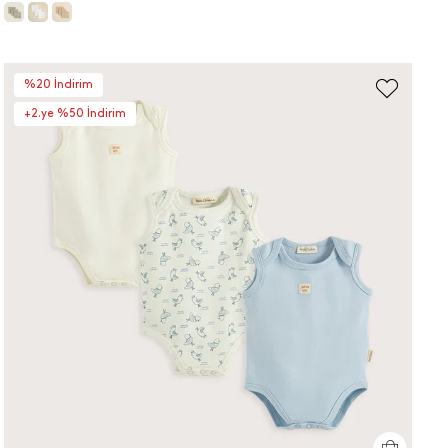
%20 İndirim
+2.ye %50 İndirim