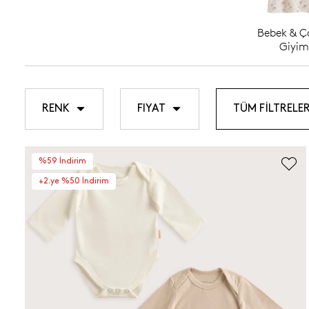
Bebek & Ç
Giyim
RENK
FIYAT
TÜM FİLTRELE
%59 İndirim
+2.ye %50 İndirim