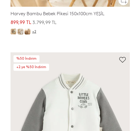
Harvey Bambu Bebek Pikesi 150x100cm YEŞİL
3.799,99 TL
899,99 TL
+2
%50 İndirim
+2.ye %50 İndirim