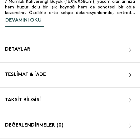
/ Mumluk Kahverengi̇ Büyük (16X16X38Cm), yaşam alanlarınıza
hem huzur dolu bir ışık kaynağı hem de sanatsal bir obje
kazandırır. Özellikle orta sehpa dekorasyonlarında, antrede,
banyo raflarında veya balkonlarınızdaki keyif köşelerinde
DEVAMINI OKU
kullanabileceğiniz bu parça, günün yorgunluğunu atmak
istediğiniz anlarda evinizde sakinleştirici bir atmosfer oluşturur.
Işığın yaydığı o yumuşak parıltı, akşam saatlerinde mekanınızda
büyülü bir ortam yaratır. Kendi estetik formu sayesinde
yanmadığı zamanlarda bile iddialı bir dekoratif obje olarak
DETAYLAR
sergilenmeye uygundur. Evinize samimi, sıcak ve davetkar bir
dokunuş eklemek isterseniz, bu özel parçayı yaşam alanlarınızın
gözde köşelerine yerleştirerek dekorasyonunuza hem
fonksiyonel hem de görsel bir zenginlik katabilirsiniz.
TESLIMAT & İADE
TAKSIT BILGISI
DEĞERLENDİRMELER (0)