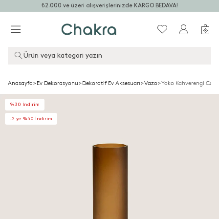
₺2.000 ve üzeri alışverişlerinizde KARGO BEDAVA!
Ürün veya kategori yazın
Anasayfa
>
Ev Dekorasyonu
>
Dekoratif Ev Aksesuarı
>
Vazo
>
Yoko Kahverengi Cam
%30 İndirim
+2.ye %50 İndirim