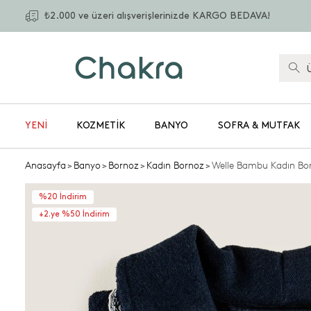
₺2.000 ve üzeri alışverişlerinizde KARGO BEDAVA!
YENİ
KOZMETIK
BANYO
SOFRA & MUTFAK
Anasayfa
>
Banyo
>
Bornoz
>
Kadın Bornoz
>
Welle Bambu Kadın Bo
%20 İndirim
+2.ye %50 İndirim