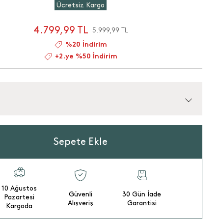
Ücretsiz Kargo
4.799,99 TL
5.999,99 TL
%20 İndirim
+2.ye %50 İndirim
Sepete Ekle
10 Ağustos
Güvenli
30 Gün İade
Pazartesi
Alışveriş
Garantisi
Kargoda