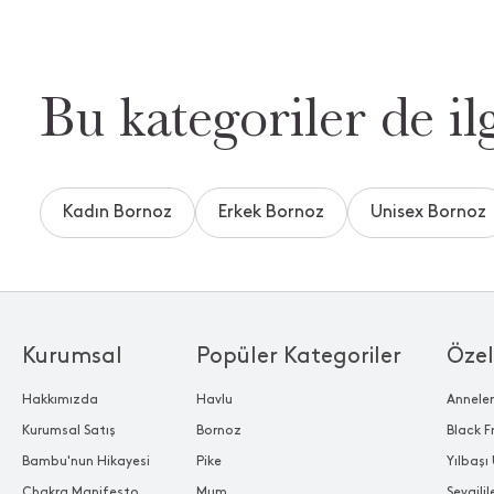
Bu kategoriler de ilg
Kadın Bornoz
Erkek Bornoz
Unisex Bornoz
Kurumsal
Popüler Kategoriler
Özel
Hakkımızda
Havlu
Annele
Kurumsal Satış
Bornoz
Black F
Bambu'nun Hikayesi
Pike
Yılbaşı 
Chakra Manifesto
Mum
Sevgili