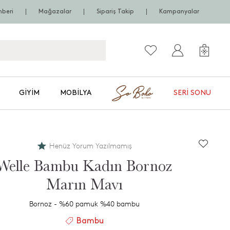
hberi
Mağazalar
Sipariş Takip
Kampanyalar
GIYIM
MOBILYA
SERI SONU
Henüz Yorum Yazılmamış
Welle Bambu Kadın Bornoz
Marın Mavı
Bornoz - %60 pamuk %40 bambu
Bambu