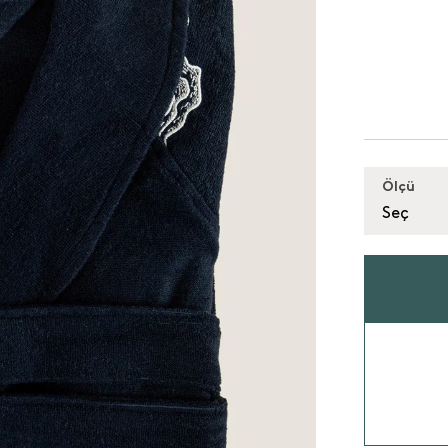
Ölçü
Seç