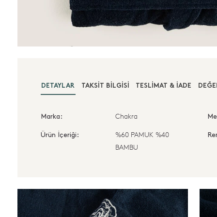
DETAYLAR
TAKSIT BILGISI
TESLIMAT & İADE
DEĞE
Chakra
Marka:
Me
%60 PAMUK %40
Ürün İçeriği:
Re
BAMBU