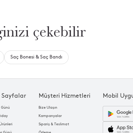
inizi çekebilir
Saç Bonesi & Saç Bandı
 Sayfalar
Müşteri Hizmetleri
Mobil Uyg
r Günü
Bize Ulaşın
riday
Kampanyalar
Ürünleri
Sipariş & Teslimat
ler Günü
Ödeme