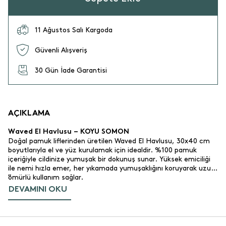
11 Ağustos Salı Kargoda
Güvenli Alışveriş
30 Gün İade Garantisi
AÇIKLAMA
Waved El Havlusu – KOYU SOMON
Doğal pamuk liflerinden üretilen Waved El Havlusu, 30x40 cm
boyutlarıyla el ve yüz kurulamak için idealdir. %100 pamuk
içeriğiyle cildinize yumuşak bir dokunuş sunar. Yüksek emiciliği
ile nemi hızla emer, her yıkamada yumuşaklığını koruyarak uzun
ömürlü kullanım sağlar.
"
DEVAMINI OKU
Ürün Özellikleri
%100 pamuk.
Malzeme:
Yüksek emici ve dayanıklı yapı. Her yıkamadan sonra
Emicilik:
yumuşaklığı artar.