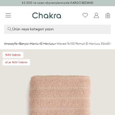
₺2.000 ve üzeri alışverişlerinizde KARGO BEDAVA!
Ürün veya kategori yazın
Anasayfa
>
Banyo
>
Havlu
>
El Havlusu
>
Waved %100 Pamuk El Havlusu 30x40 C
%50 İndirim
+2.ye %50 İndirim