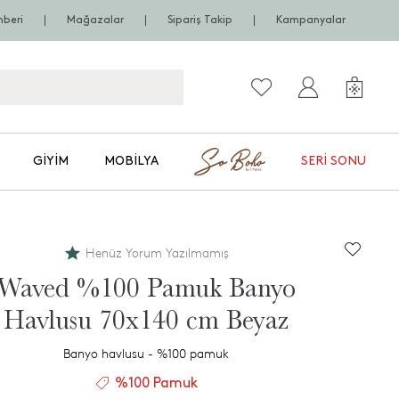
hberi
Mağazalar
Sipariş Takip
Kampanyalar
GIYIM
MOBILYA
SERI SONU
Henüz Yorum Yazılmamış
Waved %100 Pamuk Banyo
Havlusu 70x140 cm Beyaz
Banyo havlusu - %100 pamuk
%100 Pamuk