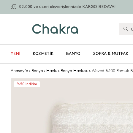
₺2.000 ve üzeri alışverişlerinizde KARGO BEDAVA!
YENİ
KOZMETIK
BANYO
SOFRA & MUTFAK
Anasayfa
>
Banyo
>
Havlu
>
Banyo Havlusu
>
Waved %100 Pamuk B
%50 İndirim