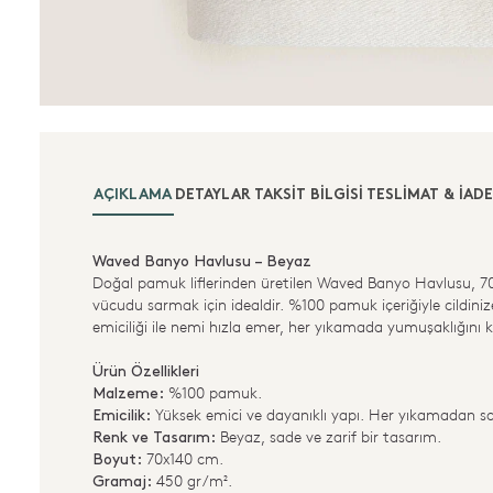
AÇIKLAMA
DETAYLAR
TAKSIT BILGISI
TESLIMAT & İADE
Waved Banyo Havlusu – Beyaz
Doğal pamuk liflerinden üretilen Waved Banyo Havlusu, 7
vücudu sarmak için idealdir. %100 pamuk içeriğiyle cildin
emiciliği ile nemi hızla emer, her yıkamada yumuşaklığını
Ürün Özellikleri
%100 pamuk.
Malzeme:
Yüksek emici ve dayanıklı yapı. Her yıkamadan so
Emicilik:
Beyaz, sade ve zarif bir tasarım.
Renk ve Tasarım:
70x140 cm.
Boyut:
450 gr/m².
Gramaj: