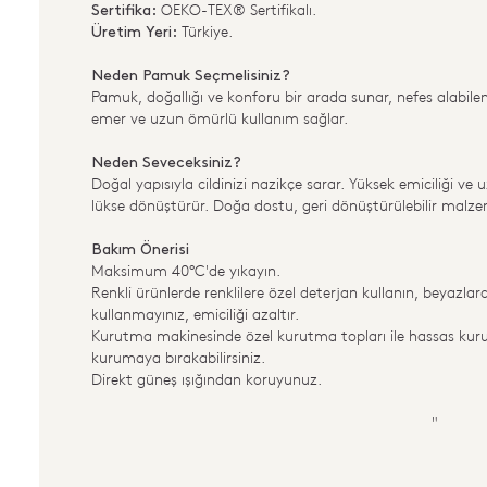
OEKO-TEX® Sertifikalı.
Sertifika:
Türkiye.
Üretim Yeri:
Neden Pamuk Seçmelisiniz?
Pamuk, doğallığı ve konforu bir arada sunar, nefes alabilen
emer ve uzun ömürlü kullanım sağlar.
Neden Seveceksiniz?
Doğal yapısıyla cildinizi nazikçe sarar. Yüksek emiciliği ve 
lükse dönüştürür. Doğa dostu, geri dönüştürülebilir malz
Bakım Önerisi
Maksimum 40°C'de yıkayın.
Renkli ürünlerde renklilere özel deterjan kullanın, beyazla
kullanmayınız, emiciliği azaltır.
Kurutma makinesinde özel kurutma topları ile hassas kuru
kurumaya bırakabilirsiniz.
Direkt güneş ışığından koruyunuz.
"