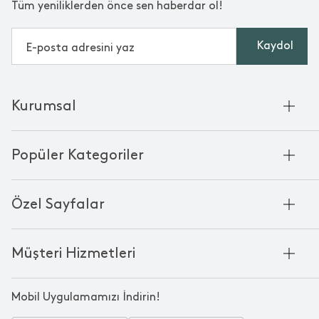
Tüm yeniliklerden önce sen haberdar ol!
Kaydol
Kurumsal
Hakkımızda
Popüler Kategoriler
Kurumsal Satış
Bambu'nun Hikayesi
Havlu
Chakra Manifesto
Özel Sayfalar
Bornoz
Mağazalarımız
Pike
Anneler Günü
KVKK
Mum
Müşteri Hizmetleri
Black Friday
Çerez Politikası
Kokulu Mum
Yılbaşı Ürünleri
Franchise
Bize Ulaşın
Bardak
Sevgililer Günü
Mobil Uygulamamızı İndirin!
Kampanyalar
Oda Kokusu
Babalar Günü