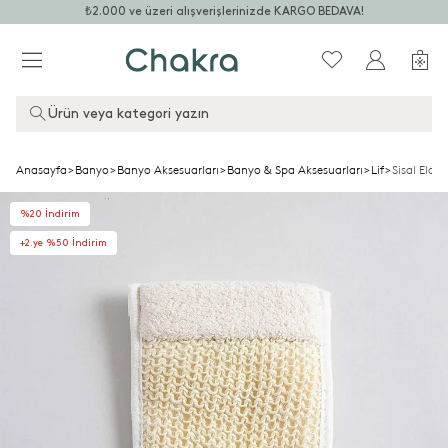
₺2.000 ve üzeri alışverişlerinizde KARGO BEDAVA!
Ürün veya kategori yazın
Anasayfa
>
Banyo
>
Banyo Aksesuarları
>
Banyo & Spa Aksesuarları
>
Lif
>
Sisal Eldiv
%20 İndirim
+2.ye %50 İndirim