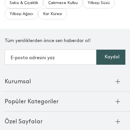
Saksı & Çiçeklik
Çekmece Kulbu
Yılbaşı Süsü
Yılbaşı Ağacı
Kar Küresi
Tüm yeniliklerden önce sen haberdar ol!
Kaydol
Kurumsal
Hakkımızda
Popüler Kategoriler
Kurumsal Satış
Bambu'nun Hikayesi
Havlu
Chakra Manifesto
Özel Sayfalar
Bornoz
Mağazalarımız
Pike