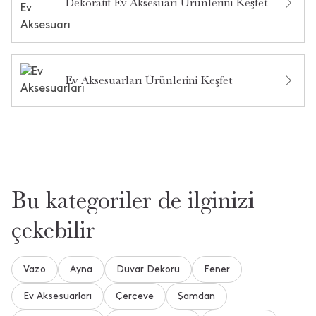
Bu ürün hakkında daha önce hiç soru sorulmamış.
Dekoratif Ev Aksesuarı Ürünlerini Keşfet
Ürün Hakkında Soru Sor
Ev Aksesuarları Ürünlerini Keşfet
Bu kategoriler de ilginizi
çekebilir
Vazo
Ayna
Duvar Dekoru
Fener
Ev Aksesuarları
Çerçeve
Şamdan