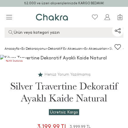
₺2.000 ve üzeri alışverişlerinizde KARGO BEDAVA!
Ürün veya kategori yazın
Anasayfa
>
Ev Dekorasyonu
>
Dekoratif Ev Aksesuarı
>
Ev Aksesuarları
>
Silver Trave
%20 İndirim
+2.ye %50 İndirim
Henüz Yorum Yazılmamış
Silver Travertine Dekoratif
Ayaklı Kaide Natural
Ücretsiz Kargo
3.199,99 TL
3.999,99 TL