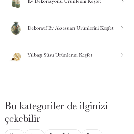
Ev Dekorasyonu Ürünlerini Keşfet
Bu ürün hakkında daha önce hiç yorum yapılmamış.
Merhaba asmak için ipleri mevcut mu
•
02 Aralık 2025
**** ****
Dekoratif Ev Aksesuarı Ürünlerini Keşfet
Merhaba,evet içerisinde ipleri bulunmaktadır.İlginiz için
teşekkür ederiz.
11 saat içinde cevaplandı.
Yılbaşı Süsü Ürünlerini Keşfet
Topların boyutu nedir
•
29 Kasım 2025
**** ****
Merhaba, top boyutu 3.5 cm'dir. İlginiz için teşekkür ederiz.
1 gün içinde cevaplandı.
Bu kategoriler de ilginizi
çekebilir
Toplar kaç cm?
•
27 Kasım 2025
**** ****