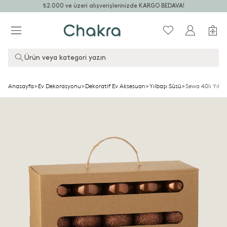
₺2.000 ve üzeri alışverişlerinizde KARGO BEDAVA!
Ürün veya kategori yazın
Anasayfa
>
Ev Dekorasyonu
>
Dekoratif Ev Aksesuarı
>
Yılbaşı Süsü
>
Sewa 40lı Yılba