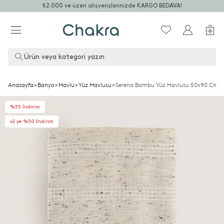
₺2.000 ve üzeri alışverişlerinizde KARGO BEDAVA!
Ürün veya kategori yazın
Anasayfa
>
Banyo
>
Havlu
>
Yüz Havlusu
>
Serena Bambu Yüz Havlusu 50x90 Cm N
%55 İndirim
+2.ye %50 İndirim