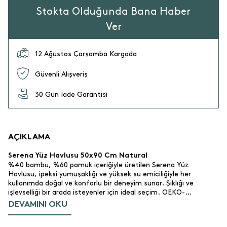
Stokta Olduğunda Bana Haber
Ver
12 Ağustos Çarşamba Kargoda
Güvenli Alışveriş
30 Gün İade Garantisi
AÇIKLAMA
Serena Yüz Havlusu 50x90 Cm Natural
%40 bambu, %60 pamuk içeriğiyle üretilen Serena Yüz
Havlusu, ipeksi yumuşaklığı ve yüksek su emiciliğiyle her
kullanımda doğal ve konforlu bir deneyim sunar. Şıklığı ve
işlevselliği bir arada isteyenler için ideal seçim. OEKO-
TEX:registered: sertifikalıdır, cildiniz için güvenlidir.
DEVAMINI OKU
Ürün Özellikleri