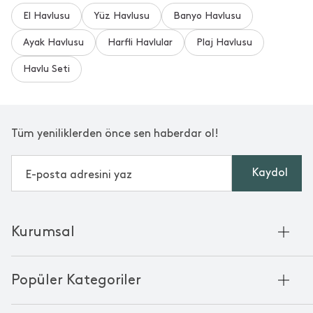
El Havlusu
Yüz Havlusu
Banyo Havlusu
Çok güzel çok kaliteli yumuşacık havlu
Ayak Havlusu
Harfli Havlular
Plaj Havlusu
Havlu Seti
•
17 Nisan 2026
A** E** Ö**
Çok güzel bambu havlulara bayılıyorum. Yumuşacık oluyor.
Sertleşmiyor. İnce hafif kalın değil fiyat çok uygunsa aldım
Tüm yeniliklerden önce sen haberdar ol!
Kaydol
Daha Fazla Yorum Gör
Bu yorumlar Trendyol platformundan alınmıştır.
Kurumsal
Hakkımızda
Popüler Kategoriler
Kurumsal Satış
Bambu'nun Hikayesi
Havlu