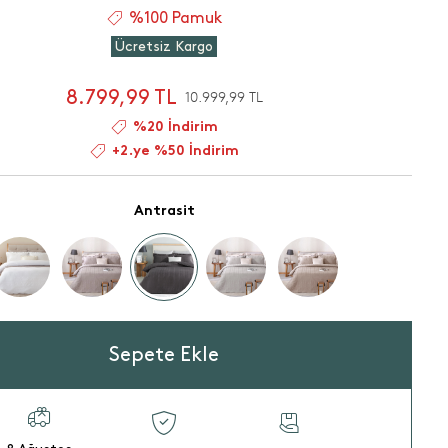
%100 Pamuk
Ücretsiz Kargo
8.799,99 TL
10.999,99 TL
%20 İndirim
+2.ye %50 İndirim
Antrasit
Sepete Ekle