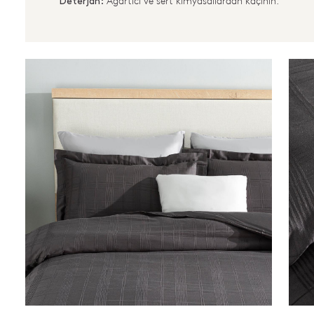
Ağartıcı ve sert kimyasallardan kaçının.
Deterjan: