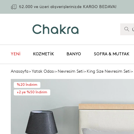
₺2.000 ve üzeri alışverişlerinizde KARGO BEDAVA!
YENİ
KOZMETIK
BANYO
SOFRA & MUTFAK
Anasayfa
>
Yatak Odası
>
Nevresim Seti
>
King Size Nevresim Seti
>
%20 İndirim
+2.ye %50 İndirim