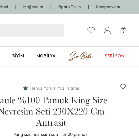
hberi
Mağazalar
Sipariş Takip
Kampanyalar
GIYIM
MOBILYA
SERI SONU
Henüz Yorum Yazılmamış
aule %100 Pamuk King Size
Nevresim Seti 230X220 Cm
Antrasit
King size nevresim seti - %100 pamuk