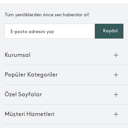
Tüm yeniliklerden önce sen haberdar ol!
Kaydol
Kurumsal
Hakkımızda
Popüler Kategoriler
Kurumsal Satış
Bambu'nun Hikayesi
Havlu
Chakra Manifesto
Özel Sayfalar
Bornoz
Mağazalarımız
Pike
Anneler Günü
KVKK
Mum
Müşteri Hizmetleri
Black Friday
Çerez Politikası
Kokulu Mum
Yılbaşı Ürünleri
Franchise
Bize Ulaşın
Bardak