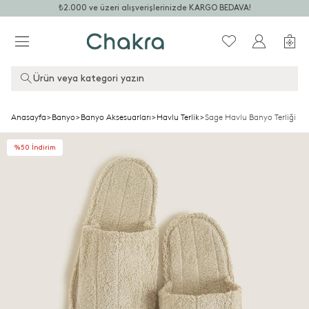
₺2.000 ve üzeri alışverişlerinizde KARGO BEDAVA!
Ürün veya kategori yazın
Anasayfa
>
Banyo
>
Banyo Aksesuarları
>
Havlu Terlik
>
Sage Havlu Banyo Terliği Na
%50 İndirim