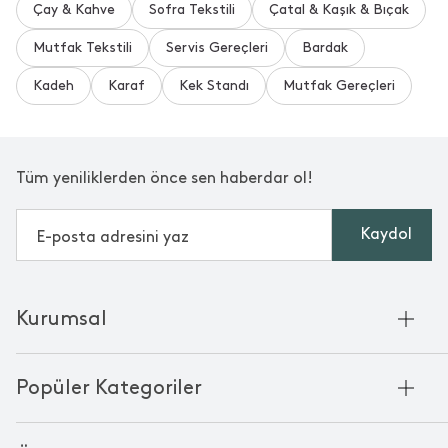
Çay & Kahve
Sofra Tekstili
Çatal & Kaşık & Bıçak
Mutfak Tekstili
Servis Gereçleri
Bardak
Kadeh
Karaf
Kek Standı
Mutfak Gereçleri
Tüm yeniliklerden önce sen haberdar ol!
Kaydol
Kurumsal
Hakkımızda
Popüler Kategoriler
Kurumsal Satış
Bambu'nun Hikayesi
Havlu
Chakra Manifesto