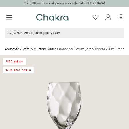
₺2.000 ve üzeri alışverişlerinizde KARGO BEDAVA!
Ürün veya kategori yazın
Anasayfa
>
Sofra & Mutfak
>
Kadeh
>
Romance Beyaz Şarap Kadehi 270ml Transpa
%30 İndirim
+2.ye %50 İndirim