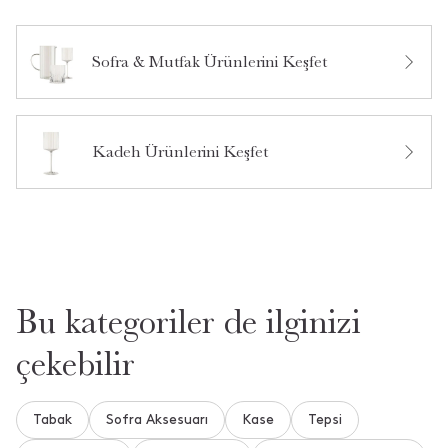
Sofra & Mutfak Ürünlerini Keşfet
Bu ürün hakkında daha önce hiç yorum yapılmamış.
kac adet geliyor bardak
•
14 Şubat 2026
**** ****
Kadeh Ürünlerini Keşfet
Merhaba, tek adet ürün gönderimi sağlanmaktadır. Bizi
tercih ettiğiniz için teşekkür ederiz.
1 gün içinde cevaplandı.
Daha Fazla Soru ve Cevap Gör
Bu kategoriler de ilginizi
çekebilir
Aradığınızı Bulamadınız mı?
Bize Yeni Bir Soru Sorun
Tabak
Sofra Aksesuarı
Kase
Tepsi