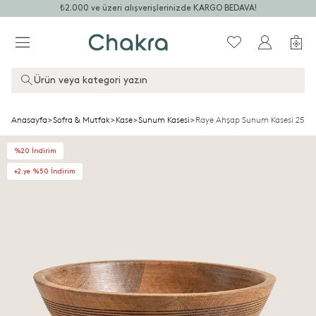
₺2.000 ve üzeri alışverişlerinizde KARGO BEDAVA!
Ürün veya kategori yazın
Anasayfa
>
Sofra & Mutfak
>
Kase
>
Sunum Kasesi
>
Raye Ahşap Sunum Kasesi 25x2
%20 İndirim
+2.ye %50 İndirim