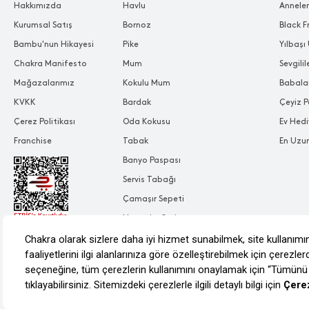
Hakkımızda
Havlu
Annele
Kurumsal Satış
Bornoz
Black F
Bambu'nun Hikayesi
Pike
Yılbaşı 
Chakra Manifesto
Mum
Sevgili
Mağazalarımız
Kokulu Mum
Babala
KVKK
Bardak
Çeyiz P
Çerez Politikası
Oda Kokusu
Ev Hedi
Franchise
Tabak
En Uzu
Banyo Paspası
Servis Tabağı
Çamaşır Sepeti
Nevresim Seti