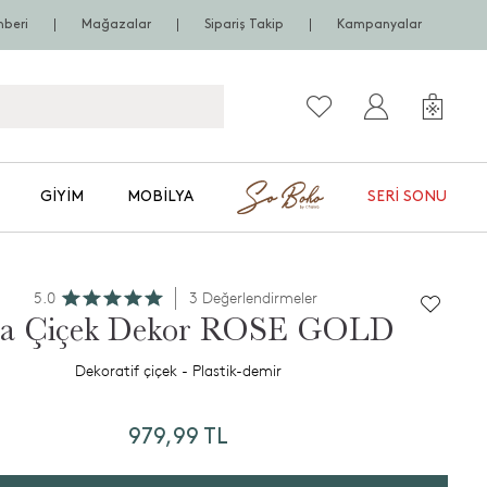
hberi
Mağazalar
Sipariş Takip
Kampanyalar
GIYIM
MOBILYA
SERI SONU
5.0
3 Değerlendirmeler
ta Çiçek Dekor ROSE GOLD
Dekoratif çiçek - Plastik-demir
979,99 TL