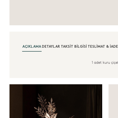
AÇIKLAMA
DETAYLAR
TAKSIT BILGISI
TESLIMAT & İADE
1 adet kuru çiçe