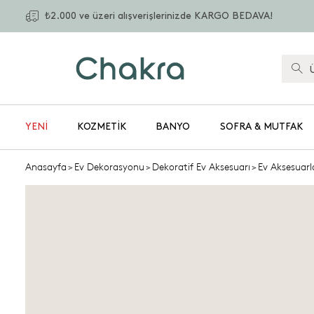
₺2.000 ve üzeri alışverişlerinizde KARGO BEDAVA!
YENİ
KOZMETIK
BANYO
SOFRA & MUTFAK
Anasayfa
>
Ev Dekorasyonu
>
Dekoratif Ev Aksesuarı
>
Ev Aksesuarl