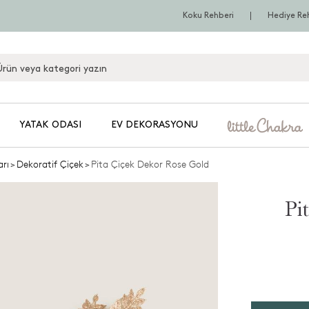
Koku Rehberi
Hediye Re
YATAK ODASI
EV DEKORASYONU
arı
>
Dekoratif Çiçek
>
Pita Çiçek Dekor Rose Gold
Pi