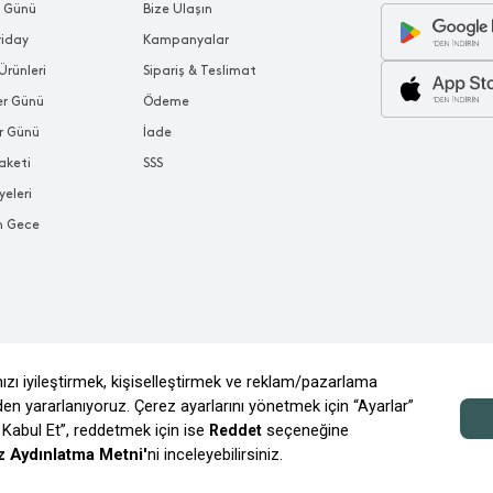
r Günü
Bize Ulaşın
riday
Kampanyalar
Ürünleri
Sipariş & Teslimat
ler Günü
Ödeme
r Günü
İade
aketi
SSS
yeleri
n Gece
© 2026 CHAKRA MAĞAZACILIK TİC. VE A.Ş.