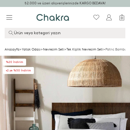
₺2.000 ve üzeri alışverişlerinizde KARGO BEDAVA!
Ürün veya kategori yazın
Anasayfa
>
Yatak Odası
>
Nevresim Seti
>
Tek Kişilik Nevresim Seti
>
Patrıc Bambu Te
%20 İndirim
+2.ye %50 İndirim