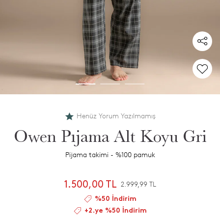
Henüz Yorum Yazılmamış
Owen Pıjama Alt Koyu Gri
Pijama takimi - %100 pamuk
1.500,00 TL
2.999,99 TL
%50 İndirim
+2.ye %50 İndirim