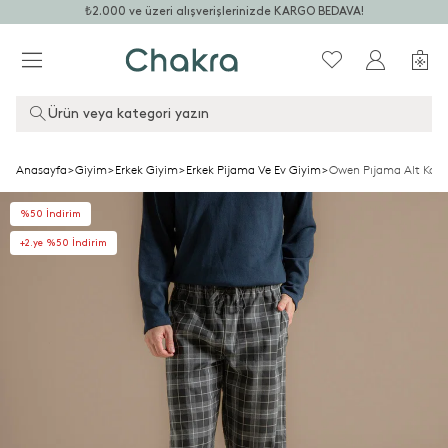
₺2.000 ve üzeri alışverişlerinizde KARGO BEDAVA!
Ürün veya kategori yazın
Anasayfa
>
Giyim
>
Erkek Giyim
>
Erkek Pijama Ve Ev Giyim
>
Owen Pıjama Alt Koyu
%50 İndirim
+2.ye %50 İndirim