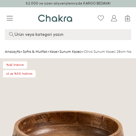
₺2.000 ve üzeri alışverişlerinizde KARGO BEDAVA!
Ürün veya kategori yazın
Anasayfa
>
Sofra & Mutfak
>
Kase
>
Sunum Kasesi
>
Oliva Sunum Kasesi 28cm Natur
%62 İndirim
+2.ye %50 İndirim