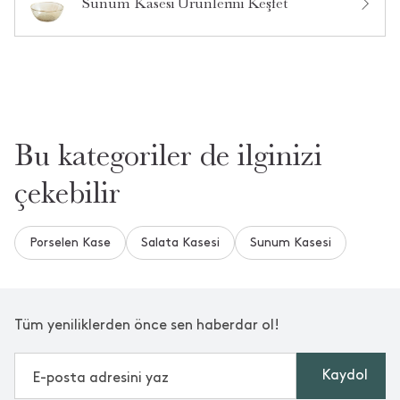
Sunum Kasesi Ürünlerini Keşfet
•
28 Nisan 2026
1 saat içinde cevaplandı.
Daha Fazla Soru ve Cevap Gör
Bu kategoriler de ilginizi
Aradığınızı Bulamadınız mı?
Bize Yeni Bir Soru Sorun
çekebilir
Porselen Kase
Salata Kasesi
Sunum Kasesi
Tüm yeniliklerden önce sen haberdar ol!
Kaydol