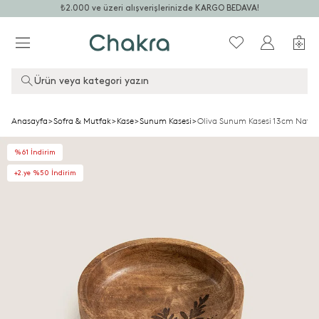
₺2.000 ve üzeri alışverişlerinizde KARGO BEDAVA!
Ürün veya kategori yazın
Anasayfa
>
Sofra & Mutfak
>
Kase
>
Sunum Kasesi
>
Oliva Sunum Kasesi 13cm Natur
%61 İndirim
+2.ye %50 İndirim