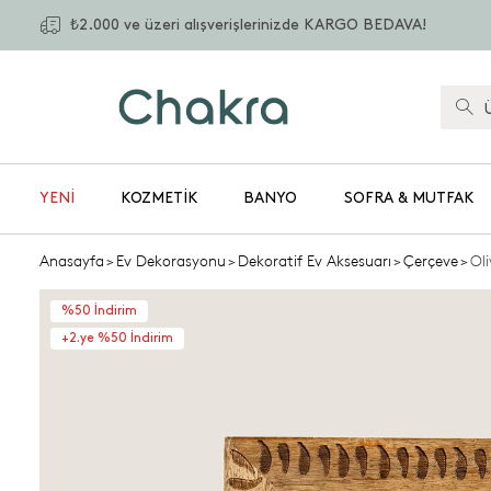
₺2.000 ve üzeri alışverişlerinizde KARGO BEDAVA!
YENİ
KOZMETIK
BANYO
SOFRA & MUTFAK
Anasayfa
>
Ev Dekorasyonu
>
Dekoratif Ev Aksesuarı
>
Çerçeve
>
Ol
%50 İndirim
+2.ye %50 İndirim