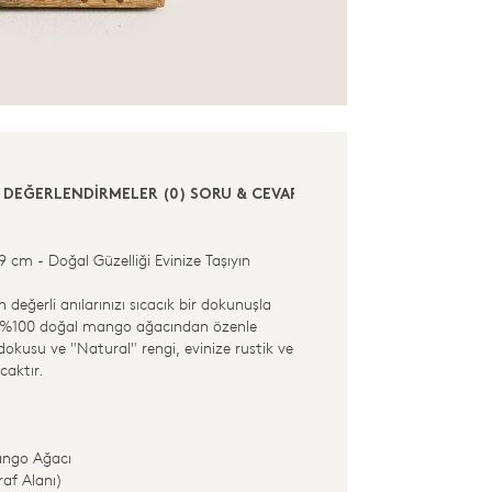
DEĞERLENDİRMELER (0)
SORU & CEVAP (0)
cm - Doğal Güzelliği Evinize Taşıyın
değerli anılarınızı sıcacık bir dokunuşla
ve, %100 doğal mango ağacından özenle
dokusu ve "Natural" rengi, evinize rustik ve
caktır.
:
ngo Ağacı
af Alanı)