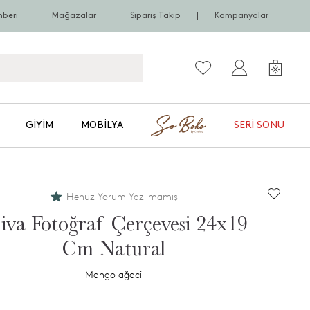
hberi
Mağazalar
Sipariş Takip
Kampanyalar
GIYIM
MOBILYA
SERI SONU
Henüz Yorum Yazılmamış
iva Fotoğraf Çerçevesi 24x19
Cm Natural
Mango ağaci