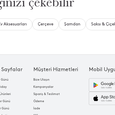
inizi çekebilir
Ev Aksesuarları
Çerçeve
Şamdan
Saksı & Çiçek
 Sayfalar
Müşteri Hizmetleri
Mobil Uyg
r Günü
Bize Ulaşın
riday
Kampanyalar
Ürünleri
Sipariş & Teslimat
ler Günü
Ödeme
r Günü
İade