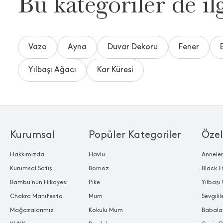
Bu kategoriler de ilg
Vazo
Ayna
Duvar Dekoru
Fener
Yılbaşı Ağacı
Kar Küresi
Kurumsal
Popüler Kategoriler
Özel
Hakkımızda
Havlu
Annele
Kurumsal Satış
Bornoz
Black F
Bambu'nun Hikayesi
Pike
Yılbaşı 
Chakra Manifesto
Mum
Sevgili
Mağazalarımız
Kokulu Mum
Babala