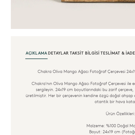
AÇIKLAMA
DETAYLAR
TAKSIT BILGISI
TESLIMAT & İADE
Chakra Oliva Mango Ağacı Fotoğraf Çerçevesi 24x19 
Chakra'nın Oliva Mango Ağacı Fotoğraf Çerçevesi ile en 
sergileyin. 24x19 cm boyutlarındaki bu zarif çerçe
üretilmiştir. Her bir çerçevenin kendine özgü doğal ahşap 
otantik bir hava kata
Ürün Özellikleri
Malzeme: %100 Doğal Ma
Boyut: 24x19 cm (Fotoğr