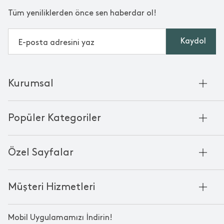
Tüm yeniliklerden önce sen haberdar ol!
Kaydol
Kurumsal
Hakkımızda
Popüler Kategoriler
Kurumsal Satış
Bambu'nun Hikayesi
Havlu
Chakra Manifesto
Özel Sayfalar
Bornoz
Mağazalarımız
Pike
Anneler Günü
KVKK
Mum
Müşteri Hizmetleri
Black Friday
Çerez Politikası
Kokulu Mum
Yılbaşı Ürünleri
Franchise
Bize Ulaşın
Bardak
Sevgililer Günü
Mobil Uygulamamızı İndirin!
Kampanyalar
Oda Kokusu