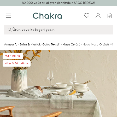
₺2.000 ve üzeri alışverişlerinizde KARGO BEDAVA!
Ürün veya kategori yazın
Anasayfa
>
Sofra & Mutfak
>
Sofra Tekstili
>
Masa Örtüsü
>
Novo Masa Örtüsü Minare
%57 İndirim
+2.ye %50 İndirim