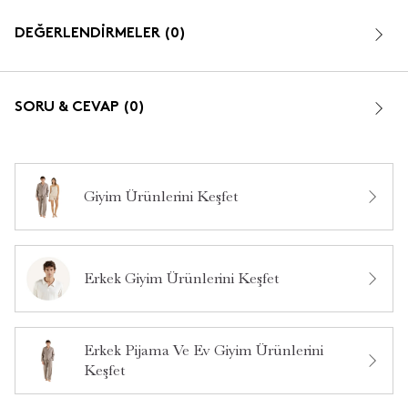
Renk: Kar Melanj
DEĞERLENDİRMELER (0)
Kategori: Erkek Pijama ve Ev Giyim
Malzeme: Nefes alabilen, yumuşak dokulu kumaş
SORU & CEVAP (0)
Tasarım: Modern kesim
Kullanım Alanı: Ev giyimi, pijama üstü
Giyim Ürünlerini Keşfet
Bu ürün hakkında daha önce hiç yorum yapılmamış.
Erkek Giyim Ürünlerini Keşfet
Bu ürün hakkında daha önce hiç soru sorulmamış.
Erkek Pijama Ve Ev Giyim Ürünlerini
Ürün Hakkında Soru Sor
Keşfet