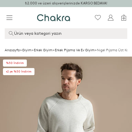
₺2.000 ve üzeri alışverişlerinizde KARGO BEDAVA!
Ürün veya kategori yazın
Anasayfa
>
Giyim
>
Erkek Giyim
>
Erkek Pijama Ve Ev Giyim
>
Nıgel Pıjama Üst Kar 
%50 İndirim
+2.ye %50 İndirim