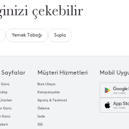
inizi çekebilir
Yemek Tabağı
Supla
 Sayfalar
Müşteri Hizmetleri
Mobil Uyg
r Günü
Bize Ulaşın
riday
Kampanyalar
Ürünleri
Sipariş & Teslimat
ler Günü
Ödeme
r Günü
İade
aketi
SSS