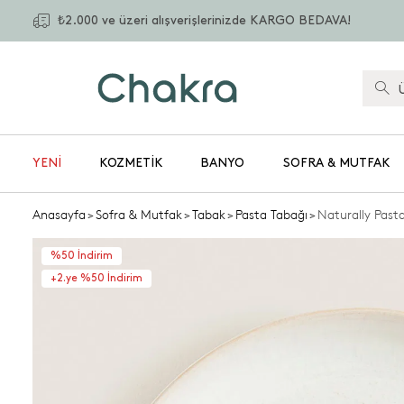
₺2.000 ve üzeri alışverişlerinizde KARGO BEDAVA!
YENİ
KOZMETIK
BANYO
SOFRA & MUTFAK
Anasayfa
>
Sofra & Mutfak
>
Tabak
>
Pasta Tabağı
>
Naturally Past
%50 İndirim
+2.ye %50 İndirim