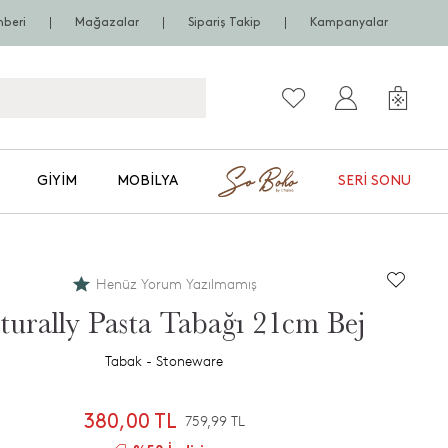
hberi
Mağazalar
Sipariş Takip
Kampanyalar
GIYIM
MOBILYA
SERI SONU
Henüz Yorum Yazılmamış
turally Pasta Tabağı 21cm Bej
Tabak - Stoneware
380,00 TL
759,99 TL