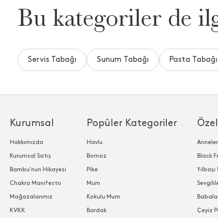
Bu kategoriler de ilg
Servis Tabağı
Sunum Tabağı
Pasta Tabağı
Kurumsal
Popüler Kategoriler
Özel
Hakkımızda
Havlu
Annele
Kurumsal Satış
Bornoz
Black F
Bambu'nun Hikayesi
Pike
Yılbaşı 
Chakra Manifesto
Mum
Sevgili
Mağazalarımız
Kokulu Mum
Babala
KVKK
Bardak
Çeyiz P