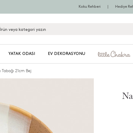
Koku Rehberi
Hediye Re
YATAK ODASI
EV DEKORASYONU
a Tabağı 21cm Bej
Na