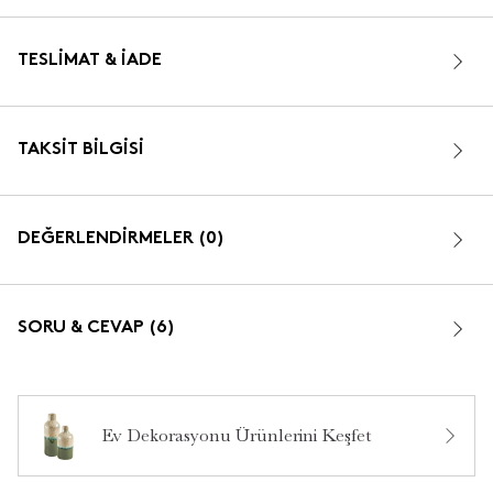
TESLIMAT & İADE
TAKSIT BILGISI
DEĞERLENDİRMELER (0)
SORU & CEVAP (6)
Ev Dekorasyonu Ürünlerini Keşfet
Bu ürün hakkında daha önce hiç yorum yapılmamış.
Merhabalar gümüş rengi mevcut mu