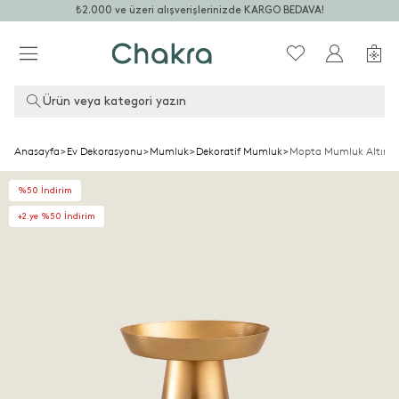
₺2.000 ve üzeri alışverişlerinizde KARGO BEDAVA!
Ürün veya kategori yazın
Anasayfa
>
Ev Dekorasyonu
>
Mumluk
>
Dekoratif Mumluk
>
Mopta Mumluk Altın
%50 İndirim
+2.ye %50 İndirim