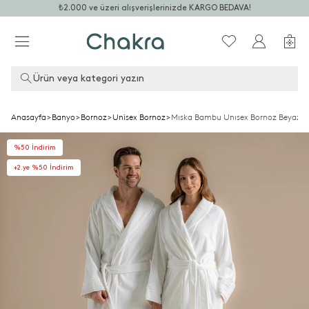
₺2.000 ve üzeri alışverişlerinizde KARGO BEDAVA!
Ürün veya kategori yazın
Anasayfa
>
Banyo
>
Bornoz
>
Unisex Bornoz
>
Mıska Bambu Unısex Bornoz Beyaz
%50 İndirim
+2.ye %50 İndirim