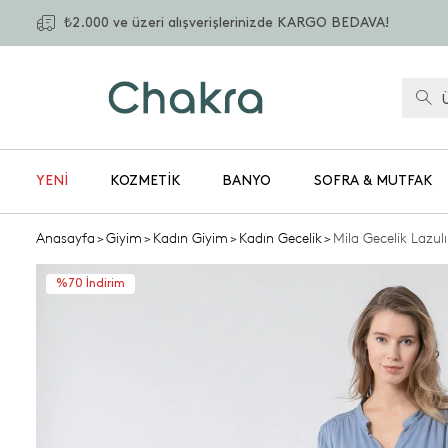
₺2.000 ve üzeri alışverişlerinizde KARGO BEDAVA!
YENİ
KOZMETIK
BANYO
SOFRA & MUTFAK
Anasayfa
>
Giyim
>
Kadın Giyim
>
Kadın Gecelik
>
Mila Gecelik Lazul
%70 İndirim