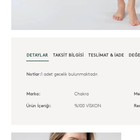
DETAYLAR
TAKSIT BILGISI
TESLIMAT & İADE
DEĞE
1 adet gecelik bulunmaktadır.
Notlar:
Chakra
Marka:
Me
%100 VİSKON
Ürün İçeriği:
Re