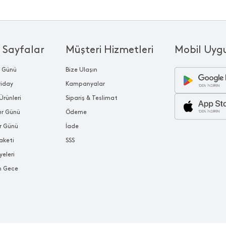
 Sayfalar
Müşteri Hizmetleri
Mobil Uyg
r Günü
Bize Ulaşın
riday
Kampanyalar
Ürünleri
Sipariş & Teslimat
ler Günü
Ödeme
r Günü
İade
aketi
SSS
yeleri
n Gece