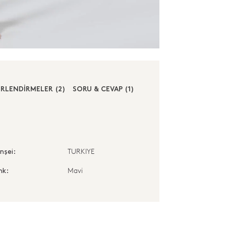
RLENDİRMELER (2)
SORU & CEVAP (1)
TURKIYE
nşei:
Mavi
nk: