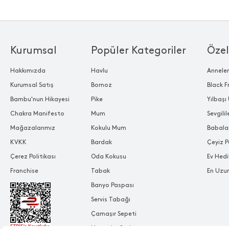
Kurumsal
Popüler Kategoriler
Özel
Hakkımızda
Havlu
Annele
Kurumsal Satış
Bornoz
Black F
Bambu'nun Hikayesi
Pike
Yılbaşı 
Chakra Manifesto
Mum
Sevgili
Mağazalarımız
Kokulu Mum
Babala
KVKK
Bardak
Çeyiz P
Çerez Politikası
Oda Kokusu
Ev Hedi
Franchise
Tabak
En Uzu
Banyo Paspası
Servis Tabağı
Çamaşır Sepeti
Nevresim Seti