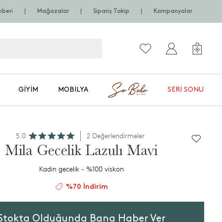
hberi
Mağazalar
Sipariş Takip
Kampanyalar
GIYIM
MOBILYA
SERI SONU
5.0
2 Değerlendirmeler
Mila Gecelik Lazulı Mavi
Kadin gecelik - %100 viskon
%70 İndirim
Stokta Olduğunda Bana Haber Ver