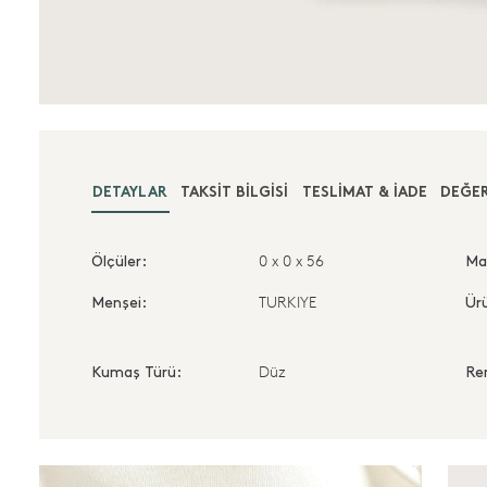
DETAYLAR
TAKSIT BILGISI
TESLIMAT & İADE
DEĞER
0 x 0 x 56
Ölçüler:
Ma
TURKIYE
Menşei:
Ürü
Düz
Kumaş Türü:
Re