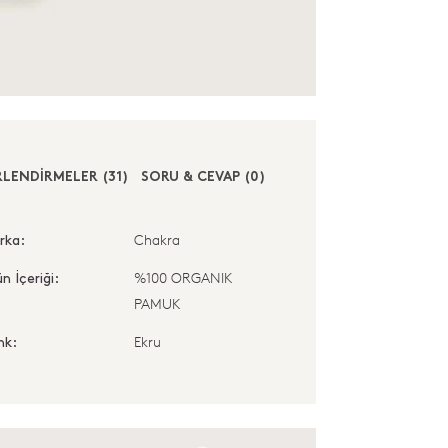
LENDİRMELER (31)
SORU & CEVAP (0)
Chakra
rka:
%100 ORGANIK
n İçeriği:
PAMUK
Ekru
nk: