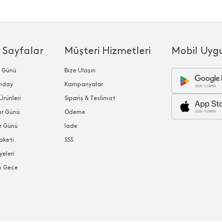
 Sayfalar
Müşteri Hizmetleri
Mobil Uyg
r Günü
Bize Ulaşın
riday
Kampanyalar
Ürünleri
Sipariş & Teslimat
ler Günü
Ödeme
r Günü
İade
aketi
SSS
yeleri
n Gece