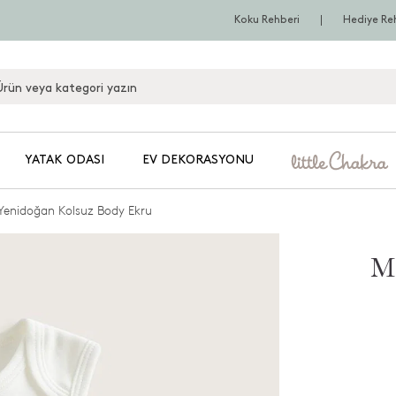
Koku Rehberi
Hediye Re
YATAK ODASI
EV DEKORASYONU
Yenidoğan Kolsuz Body Ekru
Ma