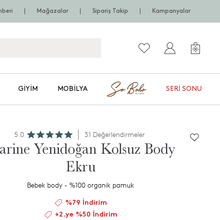
hberi
Mağazalar
Sipariş Takip
Kampanyalar
GIYIM
MOBILYA
SERI SONU
5.0
31 Değerlendirmeler
rine Yenidoğan Kolsuz Body
Ekru
Bebek body - %100 organik pamuk
%79 İndirim
+2.ye %50 İndirim