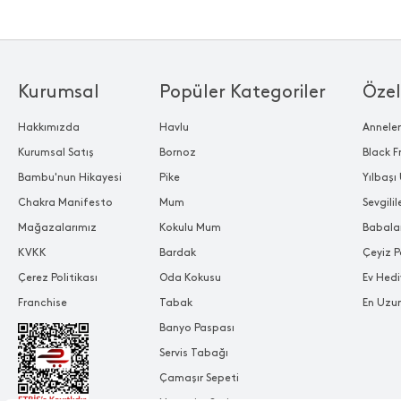
Kurumsal
Popüler Kategoriler
Özel
Hakkımızda
Havlu
Annele
Kurumsal Satış
Bornoz
Black F
Bambu'nun Hikayesi
Pike
Yılbaşı 
Chakra Manifesto
Mum
Sevgili
Mağazalarımız
Kokulu Mum
Babala
KVKK
Bardak
Çeyiz P
Çerez Politikası
Oda Kokusu
Ev Hedi
Franchise
Tabak
En Uzu
Banyo Paspası
Servis Tabağı
Çamaşır Sepeti