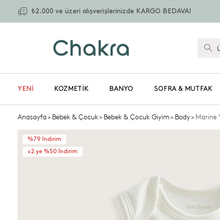
₺2.000 ve üzeri alışverişlerinizde KARGO BEDAVA!
YENİ
KOZMETIK
BANYO
SOFRA & MUTFAK
Anasayfa
>
Bebek & Çocuk
>
Bebek & Çocuk Giyim
>
Body
>
Marine 
%79 İndirim
+2.ye %50 İndirim