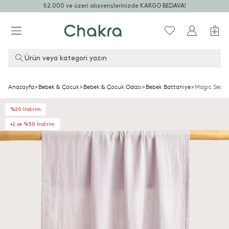
₺2.000 ve üzeri alışverişlerinizde KARGO BEDAVA!
Ürün veya kategori yazın
Anasayfa
>
Bebek & Çocuk
>
Bebek & Çocuk Odası
>
Bebek Battaniye
>
Magıc Sea Ba
%20 İndirim
+2.ye %50 İndirim